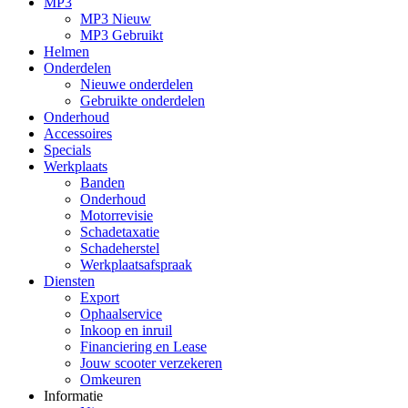
MP3
MP3 Nieuw
MP3 Gebruikt
Helmen
Onderdelen
Nieuwe onderdelen
Gebruikte onderdelen
Onderhoud
Accessoires
Specials
Werkplaats
Banden
Onderhoud
Motorrevisie
Schadetaxatie
Schadeherstel
Werkplaatsafspraak
Diensten
Export
Ophaalservice
Inkoop en inruil
Financiering en Lease
Jouw scooter verzekeren
Omkeuren
Informatie