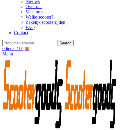
Nieuws
Over ons
Vacatures
Welke scooter?
Zakelijk scooterrijden
FAQ
Contact
Search
0
items
/
€
0,00
Menu