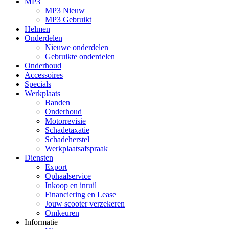
MP3
MP3 Nieuw
MP3 Gebruikt
Helmen
Onderdelen
Nieuwe onderdelen
Gebruikte onderdelen
Onderhoud
Accessoires
Specials
Werkplaats
Banden
Onderhoud
Motorrevisie
Schadetaxatie
Schadeherstel
Werkplaatsafspraak
Diensten
Export
Ophaalservice
Inkoop en inruil
Financiering en Lease
Jouw scooter verzekeren
Omkeuren
Informatie