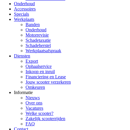
Onderhoud
Accessoires
Specials
Werkplaats
Banden
Onderhoud
Motorrevisie
Schadetaxatie
Schadeherstel
Werkplaatsafspraak
Diensten
Export
Ophaalservice
Inkoop en inruil
Financiering en Lease
Jouw scooter verzekeren
Omkeuren
Informatie
Nieuws
Over ons
Vacatures
Welke scooter?
Zakelijk scooterrijden
FAQ
Contact