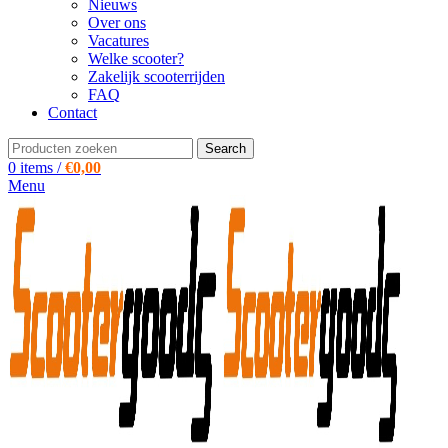
Nieuws
Over ons
Vacatures
Welke scooter?
Zakelijk scooterrijden
FAQ
Contact
Search
0
items
/
€
0,00
Menu