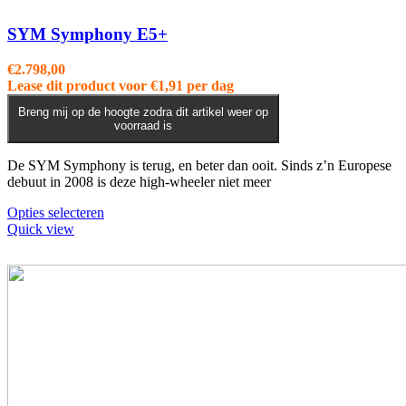
SYM Symphony E5+
€
2.798,00
Lease dit product voor
€
1,91
per dag
Breng mij op de hoogte zodra dit artikel weer op
voorraad is
De SYM Symphony is terug, en beter dan ooit. Sinds z’n Europese
debuut in 2008 is deze high-wheeler niet meer
Dit
Opties selecteren
product
Quick view
heeft
meerdere
variaties.
Deze
optie
kan
gekozen
worden
op
de