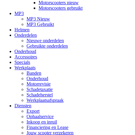
Motorscooters nieuw
Motorscooters gebruikt
MP3
MP3 Nieuw
MP3 Gebruikt
Helmen
Onderdelen
Nieuwe onderdelen
Gebruikte onderdelen
Onderhoud
Accessoires
Specials
Werkplaats
Banden
Onderhoud
Motorrevisie
Schadetaxatie
Schadeherstel
Werkplaatsafspraak
Diensten
Export
Ophaalservice
Inkoop en inruil
Financiering en Lease
Jouw scooter verzekeren