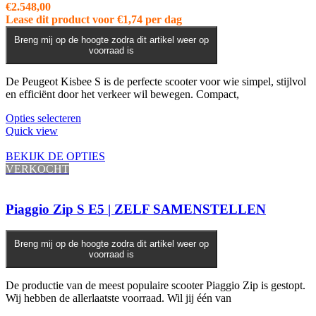
gekozen
€
2.548,00
worden
Lease dit product voor
€
1,74
per dag
op
de
Breng mij op de hoogte zodra dit artikel weer op
voorraad is
productpagina
De Peugeot Kisbee S is de perfecte scooter voor wie simpel, stijlvol
en efficiënt door het verkeer wil bewegen. Compact,
Dit
Opties selecteren
product
Quick view
heeft
meerdere
BEKIJK DE OPTIES
variaties.
VERKOCHT
Deze
optie
kan
Piaggio Zip S E5 | ZELF SAMENSTELLEN
gekozen
worden
op
Breng mij op de hoogte zodra dit artikel weer op
voorraad is
de
productpagina
De productie van de meest populaire scooter Piaggio Zip is gestopt.
Wij hebben de allerlaatste voorraad. Wil jij één van