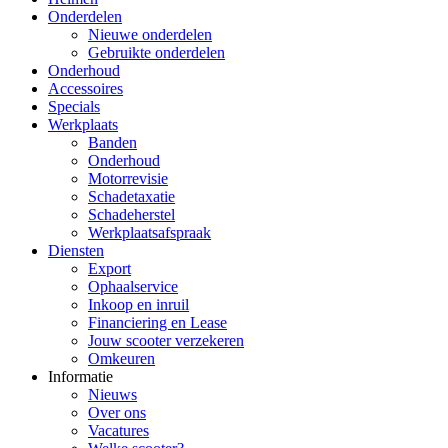
Onderdelen
Nieuwe onderdelen
Gebruikte onderdelen
Onderhoud
Accessoires
Specials
Werkplaats
Banden
Onderhoud
Motorrevisie
Schadetaxatie
Schadeherstel
Werkplaatsafspraak
Diensten
Export
Ophaalservice
Inkoop en inruil
Financiering en Lease
Jouw scooter verzekeren
Omkeuren
Informatie
Nieuws
Over ons
Vacatures