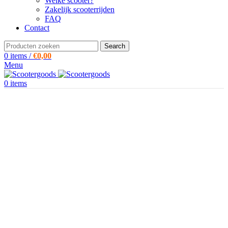
Welke scooter?
Zakelijk scooterrijden
FAQ
Contact
Search
0
items
/
€
0,00
Menu
0
items