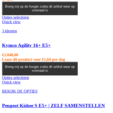
Breng mij op de hoogte zodra dit artikel weer op
voorraad is
Dit
Opties selecteren
product
Quick view
heeft
meerdere
3 kleuren
variaties.
Deze
optie
Kymco Agility 16+ E5+
kan
gekozen
€
2.848,00
worden
Lease dit product voor
€
1,84
per dag
op
de
Breng mij op de hoogte zodra dit artikel weer op
voorraad is
productpagina
Dit
Opties selecteren
product
Quick view
heeft
meerdere
BEKIJK DE OPTIES
variaties.
Deze
optie
Peugeot Kisbee S E5+ | ZELF SAMENSTELLEN
kan