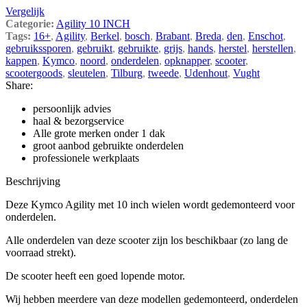
Vergelijk
Categorie:
Agility 10 INCH
Tags:
16+
,
Agility
,
Berkel
,
bosch
,
Brabant
,
Breda
,
den
,
Enschot
,
gebruikssporen
,
gebruikt
,
gebruikte
,
grijs
,
hands
,
herstel
,
herstellen
,
kappen
,
Kymco
,
noord
,
onderdelen
,
opknapper
,
scooter
,
scootergoods
,
sleutelen
,
Tilburg
,
tweede
,
Udenhout
,
Vught
Share:
persoonlijk advies
haal & bezorgservice
Alle grote merken onder 1 dak
groot aanbod gebruikte onderdelen
professionele werkplaats
Beschrijving
Deze Kymco Agility met 10 inch wielen wordt gedemonteerd voor
onderdelen.
Alle onderdelen van deze scooter zijn los beschikbaar (zo lang de
voorraad strekt).
De scooter heeft een goed lopende motor.
Wij hebben meerdere van deze modellen gedemonteerd, onderdelen