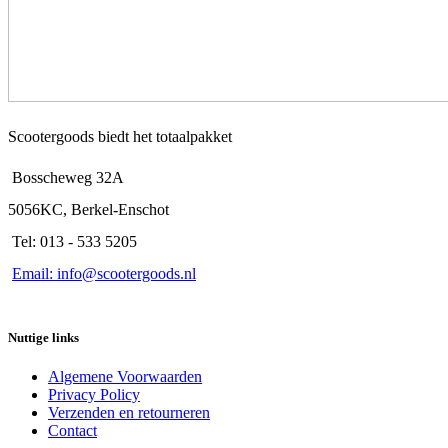
productpagina
Scootergoods biedt het totaalpakket
Bosscheweg 32A
5056KC, Berkel-Enschot
Tel: 013 - 533 5205
Email: info@scootergoods.nl
Nuttige links
Algemene Voorwaarden
Privacy Policy
Verzenden en retourneren
Contact