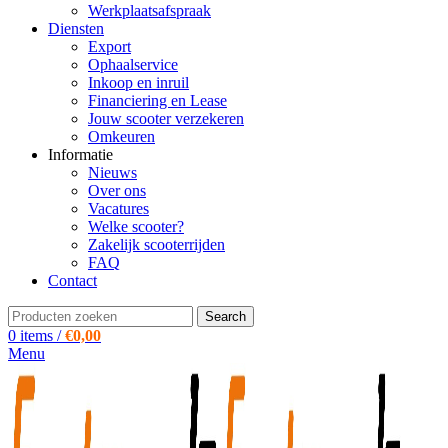
Werkplaatsafspraak
Diensten
Export
Ophaalservice
Inkoop en inruil
Financiering en Lease
Jouw scooter verzekeren
Omkeuren
Informatie
Nieuws
Over ons
Vacatures
Welke scooter?
Zakelijk scooterrijden
FAQ
Contact
Search
0
items
/
€
0,00
Menu