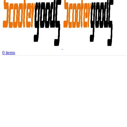
0
items