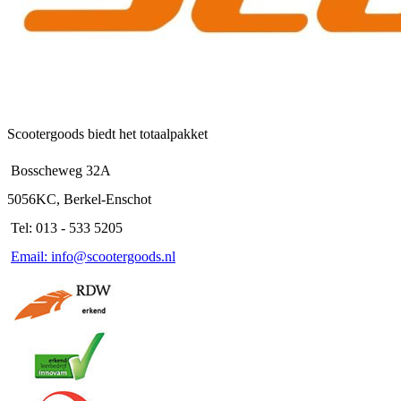
productpagina
Scootergoods biedt het totaalpakket
Bosscheweg 32A
5056KC, Berkel-Enschot
Tel: 013 - 533 5205
Email: info@scootergoods.nl