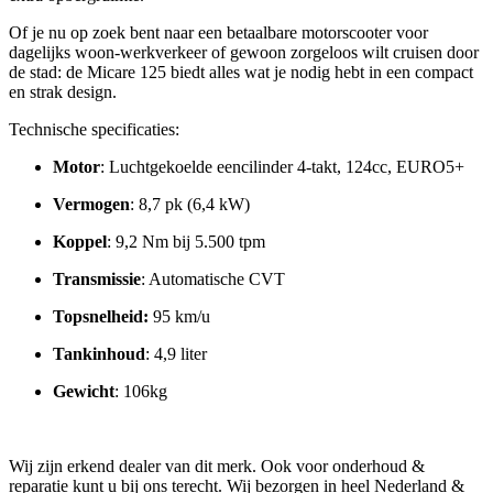
Of je nu op zoek bent naar een betaalbare motorscooter voor
dagelijks woon-werkverkeer of gewoon zorgeloos wilt cruisen door
de stad: de Micare 125 biedt alles wat je nodig hebt in een compact
en strak design.
Technische specificaties:
Motor
: L
uchtgekoelde eencilinder 4-takt, 124cc, EURO5+
Vermogen
:
8,7 pk (6,4 kW)
Koppel
:
9,2 Nm bij 5.500 tpm
Transmissie
:
Automatische CVT
Topsnelheid:
95 km/u
Tankinhoud
:
4,9 liter
Gewicht
:
106kg
Wij zijn erkend dealer van dit merk. Ook voor onderhoud &
reparatie kunt u bij ons terecht. Wij bezorgen in heel Nederland &