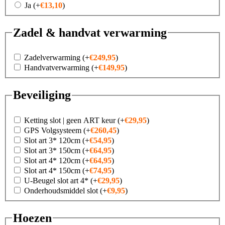
Ja
(+
€
13,10
)
Zadel & handvat verwarming
Zadelverwarming
(+
€
249,95
)
Handvatverwarming
(+
€
149,95
)
Beveiliging
Ketting slot | geen ART keur
(+
€
29,95
)
GPS Volgsysteem
(+
€
260,45
)
Slot art 3* 120cm
(+
€
54,95
)
Slot art 3* 150cm
(+
€
64,95
)
Slot art 4* 120cm
(+
€
64,95
)
Slot art 4* 150cm
(+
€
74,95
)
U-Beugel slot art 4*
(+
€
29,95
)
Onderhoudsmiddel slot
(+
€
9,95
)
Hoezen