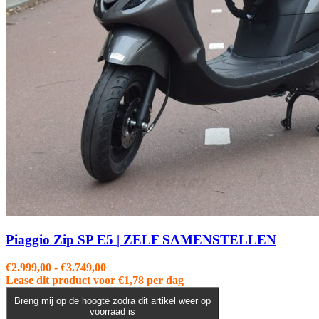
Piaggio Zip SP E5 | ZELF SAMENSTELLEN
Prijsklasse:
€
2.999,00
-
€
3.749,00
€2.999,00
Lease dit product voor
€
1,78
per dag
tot
Breng mij op de hoogte zodra dit artikel weer op
€3.749,00
voorraad is