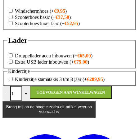
Windschermhoes
(+
€
9,95
)
Scooterhoes basic
(+
€
37,50
)
Scooterhoes luxe Taac
(+
€
52,95
)
Lader
Druppellader accu inbouwen
(+
€
65,00
)
Extra USB lader inbouwen
(+
€
75,00
)
Kinderzitje
Kinderzitje stamatakis 3 t/m 8 jaar
(+
€
289,95
)
Kymco Micare 125i E5+ aantal
TOEVOEGEN AAN WINKELWAGEN
-
+
Breng mij op de hoogte zodra dit artikel weer op
voorraad is