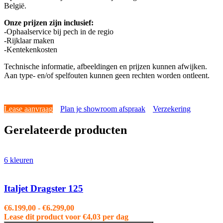
België.
Onze prijzen zijn inclusief:
-Ophaalservice bij pech in de regio
-Rijklaar maken
-Kentekenkosten
Technische informatie, afbeeldingen en prijzen kunnen afwijken.
Aan type- en/of spelfouten kunnen geen rechten worden ontleent.
Lease aanvraag
Plan je showroom afspraak
Verzekering
Gerelateerde producten
6 kleuren
Italjet Dragster 125
Prijsklasse:
€
6.199,00
-
€
6.299,00
€6.199,00
Lease dit product voor
€
4,03
per dag