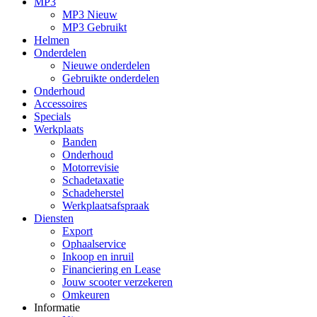
MP3
MP3 Nieuw
MP3 Gebruikt
Helmen
Onderdelen
Nieuwe onderdelen
Gebruikte onderdelen
Onderhoud
Accessoires
Specials
Werkplaats
Banden
Onderhoud
Motorrevisie
Schadetaxatie
Schadeherstel
Werkplaatsafspraak
Diensten
Export
Ophaalservice
Inkoop en inruil
Financiering en Lease
Jouw scooter verzekeren
Omkeuren
Informatie