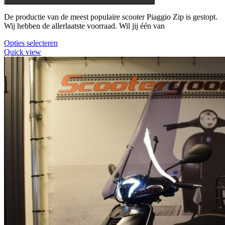
De productie van de meest populaire scooter Piaggio Zip is gestopt.
Wij hebben de allerlaatste voorraad. Wil jij één van
Dit
Opties selecteren
product
Quick view
heeft
meerdere
variaties.
Deze
optie
kan
gekozen
worden
op
de
productpagina