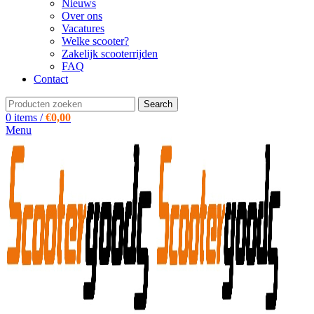
Nieuws
Over ons
Vacatures
Welke scooter?
Zakelijk scooterrijden
FAQ
Contact
Search
0
items
/
€
0,00
Menu