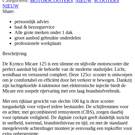
Categorieën:
MOTORSCOOTERS
,
NIEUW
,
SCOOTERS
NIEUW
Share:
persoonlijk advies
haal & bezorgservice
Alle grote merken onder 1 dak
groot aanbod gebruikte onderdelen
professionele werkplaats
Beschrijving
De Kymco Micare 125 is een slimme en stijlvolle motorscooter die
perfect aansluit bij de behoefte van de moderne stadsrijder. Licht,
wendbaar en verrassend compleet. Deze 125cc scooter is ontworpen
om je comfortabel en efficiënt door het verkeer te bewegen. Dankzij
zijn luchtgekoelde 4-taktmotor met elektronische injectie biedt de
Micare een soepele rijervaring met een laag brandstofverbruik.
Met een rijklaar gewicht van slechts 106 kg is deze scooter
toegankelijk voor vrijwel iedere bestuurder. De schijfremmen voor
en achter, met gecombineerd remsysteem (CBS), zorgen daarbij
voor optimale veiligheid. De digitale cockpit geeft duidelijk inzicht
in snelheid, toerental, brandstofniveau en tijd, en met de standaard
meegeleverde achterdrager monteer je eenvoudig een topkoffer voor
extra opbergruimte.