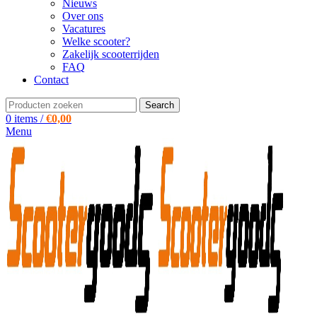
Nieuws
Over ons
Vacatures
Welke scooter?
Zakelijk scooterrijden
FAQ
Contact
Search
0
items
/
€
0,00
Menu