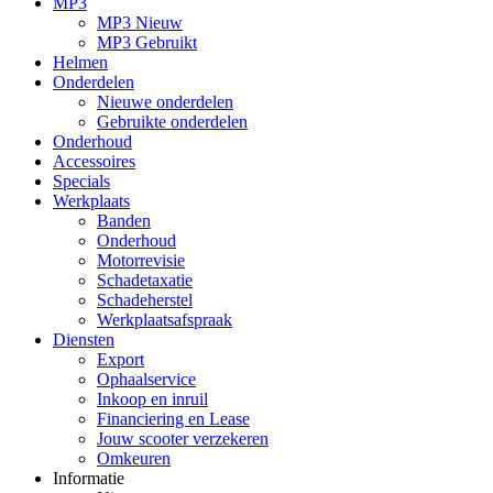
MP3
MP3 Nieuw
MP3 Gebruikt
Helmen
Onderdelen
Nieuwe onderdelen
Gebruikte onderdelen
Onderhoud
Accessoires
Specials
Werkplaats
Banden
Onderhoud
Motorrevisie
Schadetaxatie
Schadeherstel
Werkplaatsafspraak
Diensten
Export
Ophaalservice
Inkoop en inruil
Financiering en Lease
Jouw scooter verzekeren
Omkeuren
Informatie