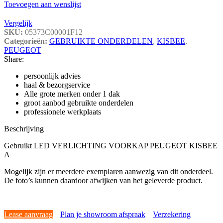
Toevoegen aan wenslijst
Vergelijk
SKU:
05373C00001F12
Categorieën:
GEBRUIKTE ONDERDELEN
,
KISBEE
,
PEUGEOT
Share:
persoonlijk advies
haal & bezorgservice
Alle grote merken onder 1 dak
groot aanbod gebruikte onderdelen
professionele werkplaats
Beschrijving
Gebruikt LED VERLICHTING VOORKAP PEUGEOT KISBEE
A
Mogelijk zijn er meerdere exemplaren aanwezig van dit onderdeel.
De foto’s kunnen daardoor afwijken van het geleverde product.
Lease aanvraag
Plan je showroom afspraak
Verzekering