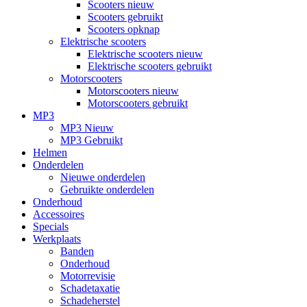
Scooters nieuw
Scooters gebruikt
Scooters opknap
Elektrische scooters
Elektrische scooters nieuw
Elektrische scooters gebruikt
Motorscooters
Motorscooters nieuw
Motorscooters gebruikt
MP3
MP3 Nieuw
MP3 Gebruikt
Helmen
Onderdelen
Nieuwe onderdelen
Gebruikte onderdelen
Onderhoud
Accessoires
Specials
Werkplaats
Banden
Onderhoud
Motorrevisie
Schadetaxatie
Schadeherstel