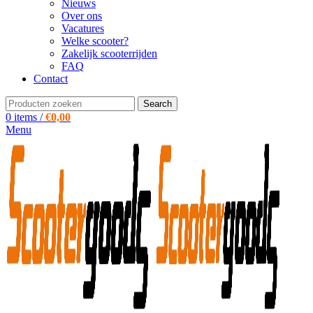
Nieuws
Over ons
Vacatures
Welke scooter?
Zakelijk scooterrijden
FAQ
Contact
Search
0
items
/
€
0,00
Menu