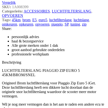
Vergelijk
SKU:
1A008399
Categorieën:
ACCESSOIRES
,
LUCHTFILTERSLANG
,
OPVOEREN
Tags:
45km
,
brom
,
E5
,
euro5
,
luchtfilterslang
,
luchtslang
,
omkeuren
,
opkeuren
,
opvoeren
,
piaggio
,
SP
,
tuning
,
zip
Share:
persoonlijk advies
haal & bezorgservice
Alle grote merken onder 1 dak
groot aanbod gebruikte onderdelen
professionele werkplaats
Beschrijving
LUCHTFILTERSLANG PIAGGIO ZIP EURO 5
45KM/BROM/SNEL
Origineel Brom luchtfilterslang voor Piaggio Zip Euro 5 iGet.
Deze luchtfilterslang heeft een dikkere lucht doorlaat dan de
originele snor luchtfilterslang waardoor de scooter meer motor
vermogen.
Wil je nog meer vermogen dan is het aan te raden een andere ecu te