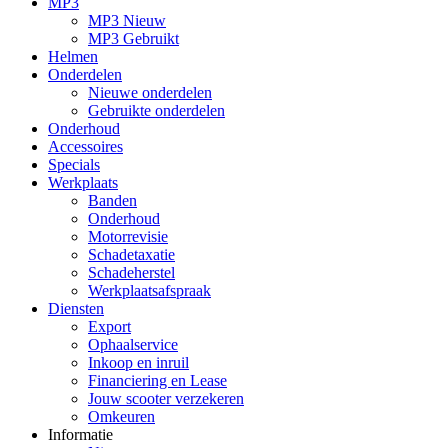
MP3
MP3 Nieuw
MP3 Gebruikt
Helmen
Onderdelen
Nieuwe onderdelen
Gebruikte onderdelen
Onderhoud
Accessoires
Specials
Werkplaats
Banden
Onderhoud
Motorrevisie
Schadetaxatie
Schadeherstel
Werkplaatsafspraak
Diensten
Export
Ophaalservice
Inkoop en inruil
Financiering en Lease
Jouw scooter verzekeren
Omkeuren
Informatie