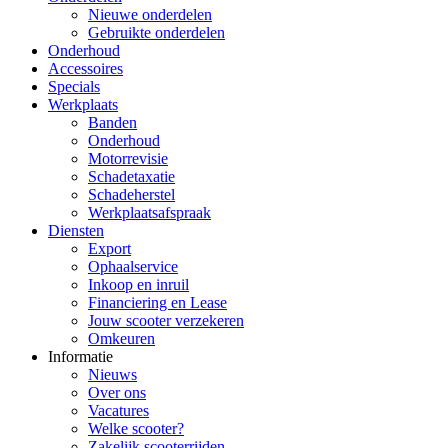
Nieuwe onderdelen
Gebruikte onderdelen
Onderhoud
Accessoires
Specials
Werkplaats
Banden
Onderhoud
Motorrevisie
Schadetaxatie
Schadeherstel
Werkplaatsafspraak
Diensten
Export
Ophaalservice
Inkoop en inruil
Financiering en Lease
Jouw scooter verzekeren
Omkeuren
Informatie
Nieuws
Over ons
Vacatures
Welke scooter?
Zakelijk scooterrijden