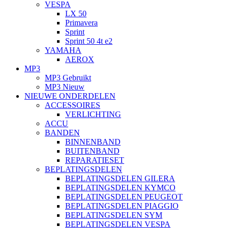
VESPA
LX 50
Primavera
Sprint
Sprint 50 4t e2
YAMAHA
AEROX
MP3
MP3 Gebruikt
MP3 Nieuw
NIEUWE ONDERDELEN
ACCESSOIRES
VERLICHTING
ACCU
BANDEN
BINNENBAND
BUITENBAND
REPARATIESET
BEPLATINGSDELEN
BEPLATINGSDELEN GILERA
BEPLATINGSDELEN KYMCO
BEPLATINGSDELEN PEUGEOT
BEPLATINGSDELEN PIAGGIO
BEPLATINGSDELEN SYM
BEPLATINGSDELEN VESPA