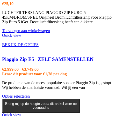
€
25,19
LUCHTFILTERSLANG PIAGGIO ZIP EURO 5
45KM/BROM/SNEL Origineel Brom luchtfilterslang voor Piaggio
Zip Euro 5 iGet. Deze luchtfilterslang heeft een dikkere
Toevoegen aan winkelwagen
Quick view
BEKIJK DE OPTIES
Piaggio Zip E5 | ZELF SAMENSTELLEN
Prijsklasse:
€
2.999,00
-
€
3.749,00
€2.999,00
Lease dit product voor
€
1,78
per dag
tot
De productie van de meest populaire scooter Piaggio Zip is gestopt.
€3.749,00
Wij hebben de allerlaatste voorraad. Wil jij één van
Dit
Opties selecteren
product
Breng mij op de hoogte zodra dit artikel weer op
heeft
voorraad is
meerdere
variaties.
Quick view