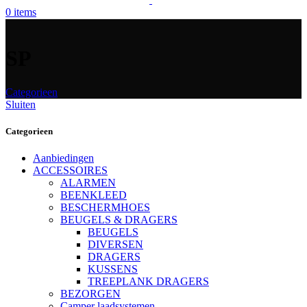
0
items
SP
Categorieen
Sluiten
Categorieen
Aanbiedingen
ACCESSOIRES
ALARMEN
BEENKLEED
BESCHERMHOES
BEUGELS & DRAGERS
BEUGELS
DIVERSEN
DRAGERS
KUSSENS
TREEPLANK DRAGERS
BEZORGEN
Camper laadsystemen