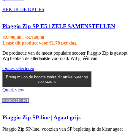
Deze
optie
BEKIJK DE OPTIES
kan
gekozen
worden
Piaggio Zip SP E5 | ZELF SAMENSTELLEN
op
de
Prijsklasse:
€
2.999,00
-
€
3.749,00
productpagina
€2.999,00
Lease dit product voor
€
1,78
per dag
tot
De productie van de meest populaire scooter Piaggio Zip is gestopt.
€3.749,00
Wij hebben de allerlaatste voorraad. Wil jij één van
Dit
Opties selecteren
product
Breng mij op de hoogte zodra dit artikel weer op
heeft
voorraad is
meerdere
variaties.
Quick view
Deze
optie
VERKOCHT
kan
gekozen
worden
Piaggio Zip SP-line | Agaat grijs
op
de
Piaggio Zip SP-line, voorzien van SP beplating in de kleur agaat
productpagina