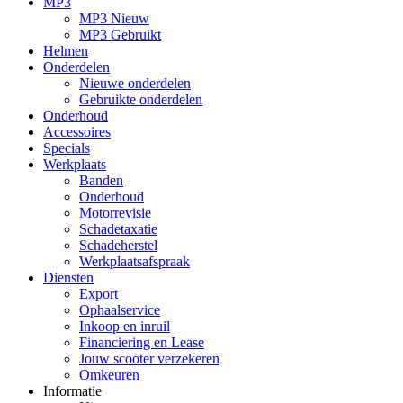
MP3
MP3 Nieuw
MP3 Gebruikt
Helmen
Onderdelen
Nieuwe onderdelen
Gebruikte onderdelen
Onderhoud
Accessoires
Specials
Werkplaats
Banden
Onderhoud
Motorrevisie
Schadetaxatie
Schadeherstel
Werkplaatsafspraak
Diensten
Export
Ophaalservice
Inkoop en inruil
Financiering en Lease
Jouw scooter verzekeren
Omkeuren
Informatie