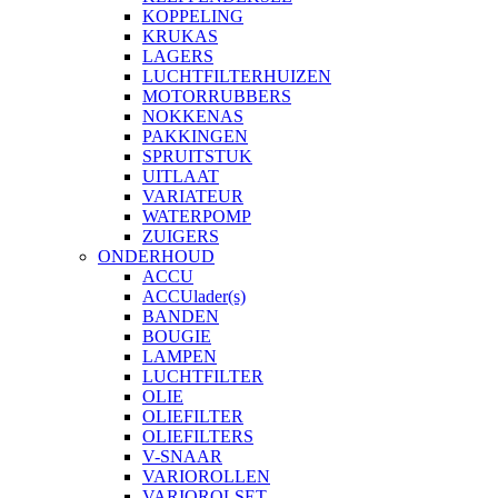
KOPPELING
KRUKAS
LAGERS
LUCHTFILTERHUIZEN
MOTORRUBBERS
NOKKENAS
PAKKINGEN
SPRUITSTUK
UITLAAT
VARIATEUR
WATERPOMP
ZUIGERS
ONDERHOUD
ACCU
ACCUlader(s)
BANDEN
BOUGIE
LAMPEN
LUCHTFILTER
OLIE
OLIEFILTER
OLIEFILTERS
V-SNAAR
VARIOROLLEN
VARIOROLSET