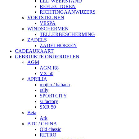
LED WEERSTAND
REFLECTOREN
RICHTINGAANWIJZERS
VOETSTEUNEN
VESPA
WINDSCHERMEN
TELLERBESCHERMING
ZADELS
ZADELHOEZEN
CADEAUKAART
GEBRUIKTE ONDERDELEN
AGM
AGM R8
VX 50
APRILIA
mojito / habana
rally
SPORTCITY
sr factory
SXR 50
Beta
Ark
BTC / CHINA
Old classic
RETRO