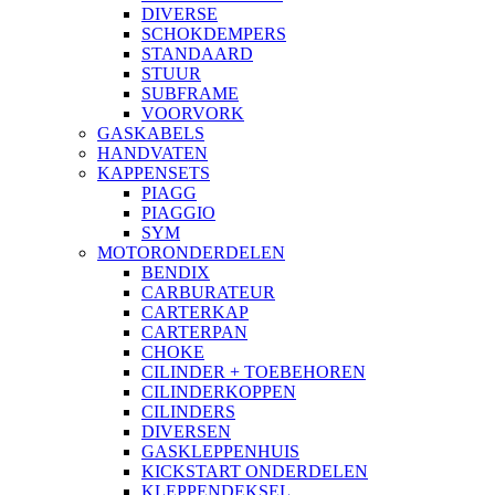
DIVERSE
SCHOKDEMPERS
STANDAARD
STUUR
SUBFRAME
VOORVORK
GASKABELS
HANDVATEN
KAPPENSETS
PIAGG
PIAGGIO
SYM
MOTORONDERDELEN
BENDIX
CARBURATEUR
CARTERKAP
CARTERPAN
CHOKE
CILINDER + TOEBEHOREN
CILINDERKOPPEN
CILINDERS
DIVERSEN
GASKLEPPENHUIS
KICKSTART ONDERDELEN
KLEPPENDEKSEL