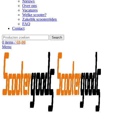
Nieuws
Over ons
Vacatures
Welke scooter?
Zakelijk scooterrijden
FAQ
Contact
Search
0
items
/
€
0,00
Menu