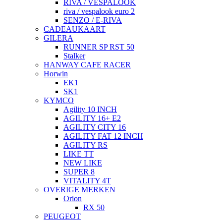
RIVA / VESPALOOK
riva / vespalook euro 2
SENZO / E-RIVA
CADEAUKAART
GILERA
RUNNER SP RST 50
Stalker
HANWAY CAFE RACER
Horwin
EK1
SK1
KYMCO
Agility 10 INCH
AGILITY 16+ E2
AGILITY CITY 16
AGILITY FAT 12 INCH
AGILITY RS
LIKE TT
NEW LIKE
SUPER 8
VITALITY 4T
OVERIGE MERKEN
Orion
RX 50
PEUGEOT