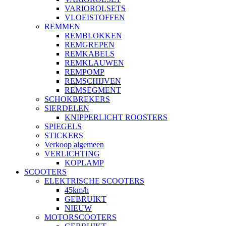
VARIOROLSETS
VLOEISTOFFEN
REMMEN
REMBLOKKEN
REMGREPEN
REMKABELS
REMKLAUWEN
REMPOMP
REMSCHIJVEN
REMSEGMENT
SCHOKBREKERS
SIERDELEN
KNIPPERLICHT ROOSTERS
SPIEGELS
STICKERS
Verkoop algemeen
VERLICHTING
KOPLAMP
SCOOTERS
ELEKTRISCHE SCOOTERS
45km/h
GEBRUIKT
NIEUW
MOTORSCOOTERS