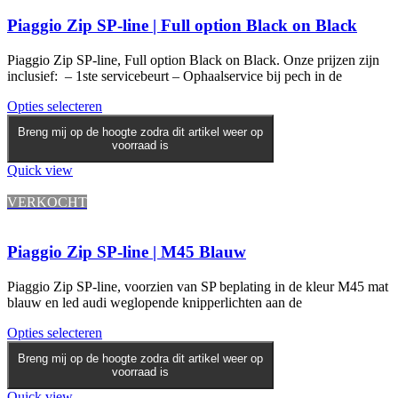
Piaggio Zip SP-line | Full option Black on Black
Piaggio Zip SP-line, Full option Black on Black. Onze prijzen zijn
inclusief: – 1ste servicebeurt – Ophaalservice bij pech in de
Opties selecteren
Breng mij op de hoogte zodra dit artikel weer op
voorraad is
Quick view
VERKOCHT
Piaggio Zip SP-line | M45 Blauw
Piaggio Zip SP-line, voorzien van SP beplating in de kleur M45 mat
blauw en led audi weglopende knipperlichten aan de
Opties selecteren
Breng mij op de hoogte zodra dit artikel weer op
voorraad is
Quick view