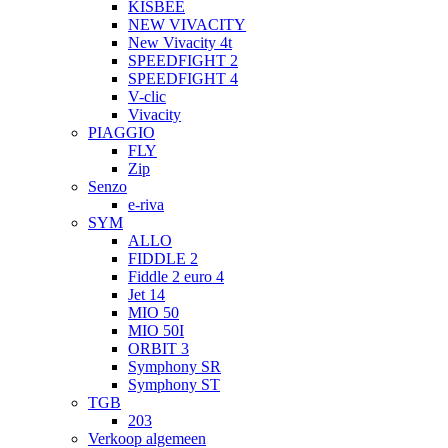
KISBEE
NEW VIVACITY
New Vivacity 4t
SPEEDFIGHT 2
SPEEDFIGHT 4
V-clic
Vivacity
PIAGGIO
FLY
Zip
Senzo
e-riva
SYM
ALLO
FIDDLE 2
Fiddle 2 euro 4
Jet 14
MIO 50
MIO 50I
ORBIT 3
Symphony SR
Symphony ST
TGB
203
Verkoop algemeen