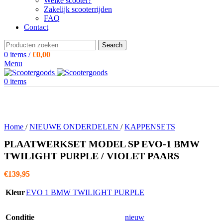
Welke scooter?
Zakelijk scooterrijden
FAQ
Contact
Search
0
items
/
€
0,00
Menu
0
items
Home
/
NIEUWE ONDERDELEN
/
KAPPENSETS
PLAATWERKSET MODEL SP EVO-1 BMW
TWILIGHT PURPLE / VIOLET PAARS
€
139,95
Kleur
EVO 1 BMW TWILIGHT PURPLE
Conditie
nieuw