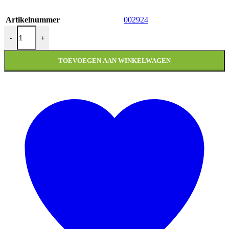
Artikelnummer
002924
PLAATWERKSET MODEL SP EVO-1 BMW TWILIGHT PURPLE /
-
+
TOEVOEGEN AAN WINKELWAGEN