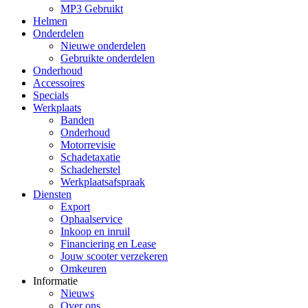
MP3 Gebruikt
Helmen
Onderdelen
Nieuwe onderdelen
Gebruikte onderdelen
Onderhoud
Accessoires
Specials
Werkplaats
Banden
Onderhoud
Motorrevisie
Schadetaxatie
Schadeherstel
Werkplaatsafspraak
Diensten
Export
Ophaalservice
Inkoop en inruil
Financiering en Lease
Jouw scooter verzekeren
Omkeuren
Informatie
Nieuws
Over ons