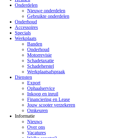
Onderdelen
Nieuwe onderdelen
Gebruikte onderdelen
Onderhoud
Accessoires
Specials
Werkplaats
Banden
Onderhoud
Motorrevisie
Schadetaxatie
Schadeherstel
Werkplaatsafspraak
Diensten
Export
Ophaalservice
Inkoop en inruil
Financiering en Lease
Jouw scooter verzekeren
Omkeuren
Informatie
Nieuws
Over ons
Vacatures