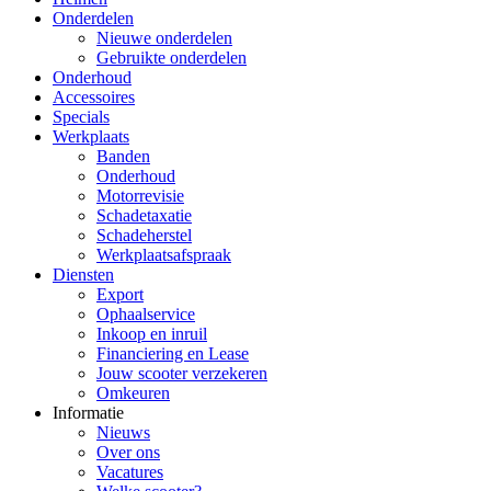
Onderdelen
Nieuwe onderdelen
Gebruikte onderdelen
Onderhoud
Accessoires
Specials
Werkplaats
Banden
Onderhoud
Motorrevisie
Schadetaxatie
Schadeherstel
Werkplaatsafspraak
Diensten
Export
Ophaalservice
Inkoop en inruil
Financiering en Lease
Jouw scooter verzekeren
Omkeuren
Informatie
Nieuws
Over ons
Vacatures