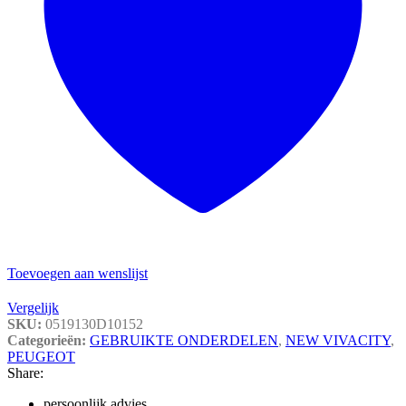
Toevoegen aan wenslijst
Vergelijk
SKU:
0519130D10152
Categorieën:
GEBRUIKTE ONDERDELEN
,
NEW VIVACITY
,
PEUGEOT
Share:
persoonlijk advies