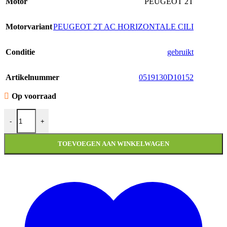
Motor
PEUGEOT 2T
Motorvariant
PEUGEOT 2T AC HORIZONTALE CILI
Conditie
gebruikt
Artikelnummer
0519130D10152
Op voorraad
REMKABEL ACHTERZIJDE PEUGEOT NEW VIVACITY 2T A a
-
+
TOEVOEGEN AAN WINKELWAGEN