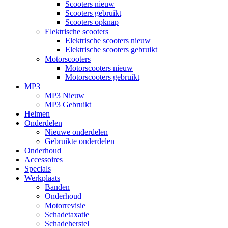
Scooters nieuw
Scooters gebruikt
Scooters opknap
Elektrische scooters
Elektrische scooters nieuw
Elektrische scooters gebruikt
Motorscooters
Motorscooters nieuw
Motorscooters gebruikt
MP3
MP3 Nieuw
MP3 Gebruikt
Helmen
Onderdelen
Nieuwe onderdelen
Gebruikte onderdelen
Onderhoud
Accessoires
Specials
Werkplaats
Banden
Onderhoud
Motorrevisie
Schadetaxatie
Schadeherstel