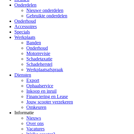
Onderdelen
Nieuwe onderdelen
Gebruikte onderdelen
Onderhoud
Accessoires
Specials
Werkplaats
Banden
Onderhoud
Motorrevisie
Schadetaxatie
Schadeherstel
Werkplaatsafspraak
Diensten
Export
Ophaalservice
Inkoop en inruil
Financiering en Lease
Jouw scooter verzekeren
Omkeuren
Informatie
Nieuws
Over ons
Vacatures