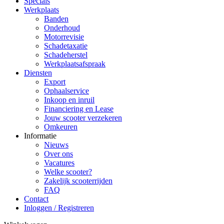
Specials
Werkplaats
Banden
Onderhoud
Motorrevisie
Schadetaxatie
Schadeherstel
Werkplaatsafspraak
Diensten
Export
Ophaalservice
Inkoop en inruil
Financiering en Lease
Jouw scooter verzekeren
Omkeuren
Informatie
Nieuws
Over ons
Vacatures
Welke scooter?
Zakelijk scooterrijden
FAQ
Contact
Inloggen / Registreren