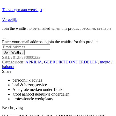
Toevoegen aan wenslijst
Vergelijk
Join the waitlist to be emailed when this product becomes available
Dismiss
Enter your email address to join the waitlist for this product
notification
Join Waitlist
SKU:
012F2F0000222
Categorieën:
APRILIA
,
GEBRUIKTE ONDERDELEN
,
mojito /
habana
Share:
persoonlijk advies
haal & bezorgservice
Alle grote merken onder 1 dak
groot aanbod gebruikte onderdelen
professionele werkplaats
Beschrijving