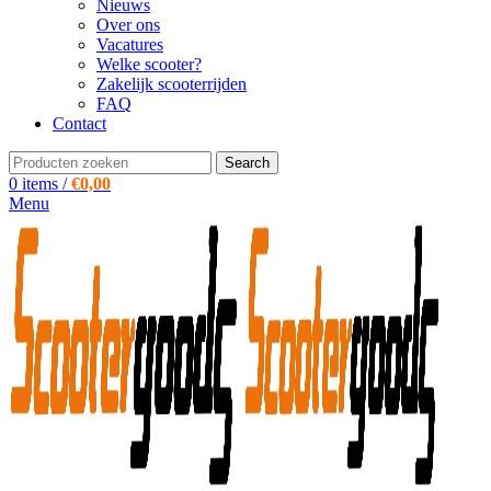
Nieuws
Over ons
Vacatures
Welke scooter?
Zakelijk scooterrijden
FAQ
Contact
Search
0
items
/
€
0,00
Menu