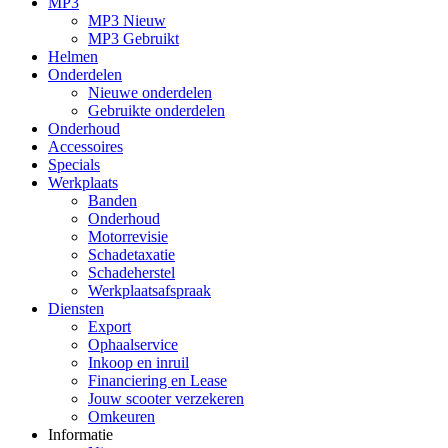
MP3
MP3 Nieuw
MP3 Gebruikt
Helmen
Onderdelen
Nieuwe onderdelen
Gebruikte onderdelen
Onderhoud
Accessoires
Specials
Werkplaats
Banden
Onderhoud
Motorrevisie
Schadetaxatie
Schadeherstel
Werkplaatsafspraak
Diensten
Export
Ophaalservice
Inkoop en inruil
Financiering en Lease
Jouw scooter verzekeren
Omkeuren
Informatie