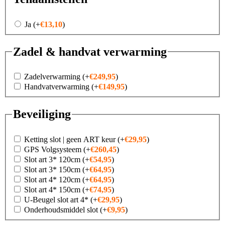
Ja
(+
€
13,10
)
Zadel & handvat verwarming
Zadelverwarming
(+
€
249,95
)
Handvatverwarming
(+
€
149,95
)
Beveiliging
Ketting slot | geen ART keur
(+
€
29,95
)
GPS Volgsysteem
(+
€
260,45
)
Slot art 3* 120cm
(+
€
54,95
)
Slot art 3* 150cm
(+
€
64,95
)
Slot art 4* 120cm
(+
€
64,95
)
Slot art 4* 150cm
(+
€
74,95
)
U-Beugel slot art 4*
(+
€
29,95
)
Onderhoudsmiddel slot
(+
€
9,95
)