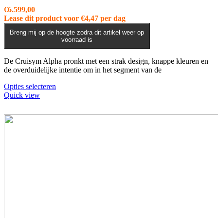
€
6.599,00
Lease dit product voor
€
4,47
per dag
Breng mij op de hoogte zodra dit artikel weer op
voorraad is
De Cruisym Alpha pronkt met een strak design, knappe kleuren en
de overduidelijke intentie om in het segment van de
Dit
Opties selecteren
product
Quick view
heeft
meerdere
variaties.
Deze
optie
kan
gekozen
worden
op
de
productpagina