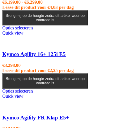
Prijsklasse:
€
6.199,00
-
€
6.299,00
€6.199,00
Lease dit product voor
€
4,03
per dag
tot
Breng mij op de hoogte zodra dit artikel weer op
€6.299,00
voorraad is
Dit
Opties selecteren
product
Quick view
heeft
meerdere
variaties.
Deze
Kymco Agility 16+ 125i E5
optie
kan
€
3.298,00
gekozen
Lease dit product voor
€
2,25
per dag
worden
op
Breng mij op de hoogte zodra dit artikel weer op
voorraad is
de
productpagina
Dit
Opties selecteren
product
Quick view
heeft
meerdere
variaties.
Deze
Kymco Agility FR Klap E5+
optie
kan