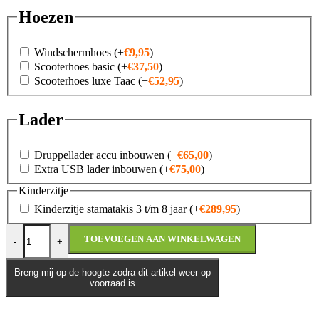
Hoezen
Windschermhoes
(+
€
9,95
)
Scooterhoes basic
(+
€
37,50
)
Scooterhoes luxe Taac
(+
€
52,95
)
Lader
Druppellader accu inbouwen
(+
€
65,00
)
Extra USB lader inbouwen
(+
€
75,00
)
Kinderzitje
Kinderzitje stamatakis 3 t/m 8 jaar
(+
€
289,95
)
SYM Fugue 125 E5+ aantal
TOEVOEGEN AAN WINKELWAGEN
-
+
Breng mij op de hoogte zodra dit artikel weer op
voorraad is