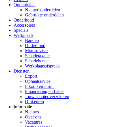
Onderdelen
Nieuwe onderdelen
Gebruikte onderdelen
Onderhoud
Accessoires
Specials
Werkplaats
Banden
Onderhoud
Motorrevisie
Schadetaxatie
Schadeherstel
Werkplaatsafspraak
Diensten
Export
Ophaalservice
Inkoop en inruil
Financiering en Lease
Jouw scooter verzekeren
Omkeuren
Informatie
Nieuws
Over ons
Vacatures