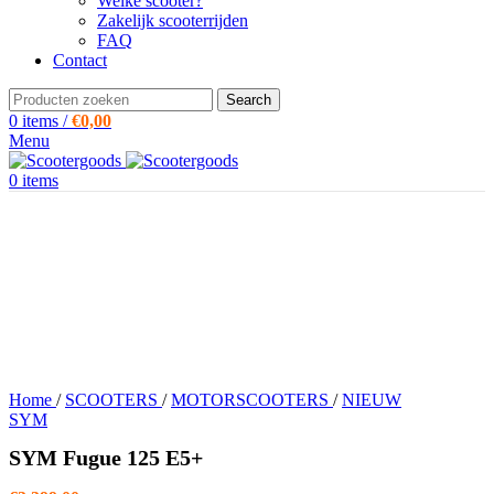
Welke scooter?
Zakelijk scooterrijden
FAQ
Contact
Search
0
items
/
€
0,00
Menu
0
items
Home
/
SCOOTERS
/
MOTORSCOOTERS
/
NIEUW
SYM
SYM Fugue 125 E5+