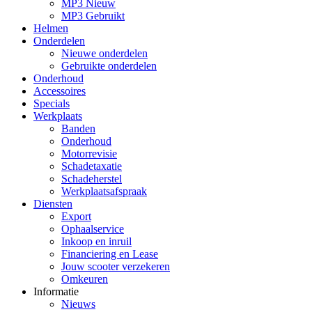
MP3 Nieuw
MP3 Gebruikt
Helmen
Onderdelen
Nieuwe onderdelen
Gebruikte onderdelen
Onderhoud
Accessoires
Specials
Werkplaats
Banden
Onderhoud
Motorrevisie
Schadetaxatie
Schadeherstel
Werkplaatsafspraak
Diensten
Export
Ophaalservice
Inkoop en inruil
Financiering en Lease
Jouw scooter verzekeren
Omkeuren
Informatie
Nieuws