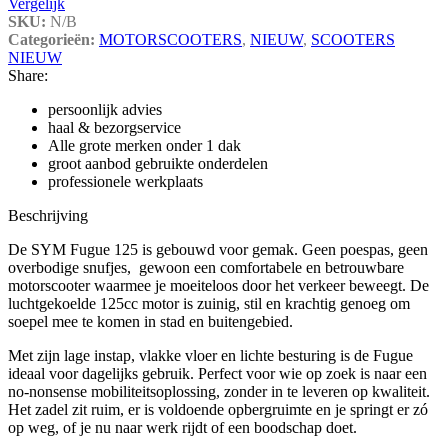
Vergelijk
SKU:
N/B
Categorieën:
MOTORSCOOTERS
,
NIEUW
,
SCOOTERS
NIEUW
Share:
persoonlijk advies
haal & bezorgservice
Alle grote merken onder 1 dak
groot aanbod gebruikte onderdelen
professionele werkplaats
Beschrijving
De SYM Fugue 125 is gebouwd voor gemak. Geen poespas, geen
overbodige snufjes, gewoon een comfortabele en betrouwbare
motorscooter waarmee je moeiteloos door het verkeer beweegt. De
luchtgekoelde 125cc motor is zuinig, stil en krachtig genoeg om
soepel mee te komen in stad en buitengebied.
Met zijn lage instap, vlakke vloer en lichte besturing is de Fugue
ideaal voor dagelijks gebruik. Perfect voor wie op zoek is naar een
no-nonsense mobiliteitsoplossing, zonder in te leveren op kwaliteit.
Het zadel zit ruim, er is voldoende opbergruimte en je springt er zó
op weg, of je nu naar werk rijdt of een boodschap doet.