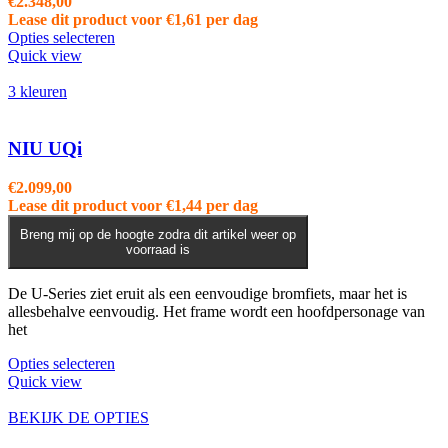
€
2.348,00
gekozen
Lease dit product voor
€
1,61
per dag
worden
Opties selecteren
op
Quick view
de
productpagina
3 kleuren
NIU UQi
€
2.099,00
Lease dit product voor
€
1,44
per dag
Breng mij op de hoogte zodra dit artikel weer op
voorraad is
De U-Series ziet eruit als een eenvoudige bromfiets, maar het is
allesbehalve eenvoudig. Het frame wordt een hoofdpersonage van
het
Dit
Opties selecteren
product
Quick view
heeft
meerdere
BEKIJK DE OPTIES
variaties.