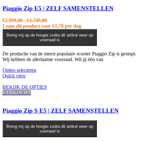
Deze
optie
Piaggio Zip E5 | ZELF SAMENSTELLEN
kan
gekozen
Prijsklasse:
€
2.999,00
-
€
3.749,00
worden
€2.999,00
Lease dit product voor
€
1,78
per dag
op
tot
de
Breng mij op de hoogte zodra dit artikel weer op
€3.749,00
voorraad is
productpagina
De productie van de meest populaire scooter Piaggio Zip is gestopt.
Wij hebben de allerlaatste voorraad. Wil jij één van
Dit
Opties selecteren
product
Quick view
heeft
meerdere
BEKIJK DE OPTIES
variaties.
VERKOCHT
Deze
optie
kan
Piaggio Zip S E5 | ZELF SAMENSTELLEN
gekozen
worden
op
Breng mij op de hoogte zodra dit artikel weer op
voorraad is
de
productpagina