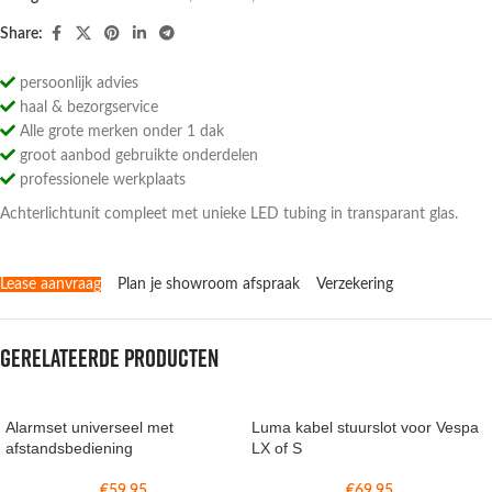
Share:
persoonlijk advies
haal & bezorgservice
Alle grote merken onder 1 dak
groot aanbod gebruikte onderdelen
professionele werkplaats
Achterlichtunit compleet met unieke LED tubing in transparant glas.
Lease aanvraag
Plan je showroom afspraak
Verzekering
Gerelateerde producten
Alarmset universeel met
Luma kabel stuurslot voor Vespa
afstandsbediening
LX of S
€
59,95
€
69,95