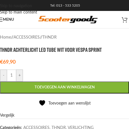
Tel: 013 - 533 5205
Skip to navigation
Skip to main content
MENU
Home
/
ACCESSOIRES
/
THNDR
THNDR Achterlicht LED Tube Wit voor Vespa Sprint
€
69,90
-
+
TOEVOEGEN AAN WINKELWAGEN
Toevoegen aan wenslijst
Vergelijk
Categorieën:
ACCESSOIRES
,
THNDR
,
VERLICHTING