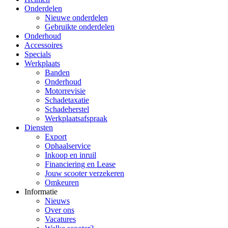
Onderdelen
Nieuwe onderdelen
Gebruikte onderdelen
Onderhoud
Accessoires
Specials
Werkplaats
Banden
Onderhoud
Motorrevisie
Schadetaxatie
Schadeherstel
Werkplaatsafspraak
Diensten
Export
Ophaalservice
Inkoop en inruil
Financiering en Lease
Jouw scooter verzekeren
Omkeuren
Informatie
Nieuws
Over ons
Vacatures