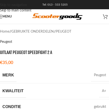
Tel: 013 - 533 5205
Skip to navigation
Skip to main content
MENU
Home
/
GEBRUIKTE ONDERDELEN
/
PEUGEOT
Peugeot
UITLAAT PEUGEOT SPEEDFIGHT 2 A
€
35,00
MERK
Peugeot
KWALITEIT
A+
CONDITIE
gebruikt