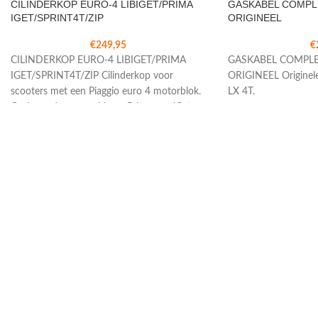
CILINDERKOP EURO-4 LIBIGET/PRIMA
GASKABEL COMPLE
IGET/SPRINT4T/ZIP
ORIGINEEL
€
249,95
€
CILINDERKOP EURO-4 LIBIGET/PRIMA
GASKABEL COMPLEE
IGET/SPRINT4T/ZIP Cilinderkop voor
ORIGINEEL Originele
scooters met een Piaggio euro 4 motorblok.
LX 4T.
Onder andere voor: Vespa Primavera iGet
e4,