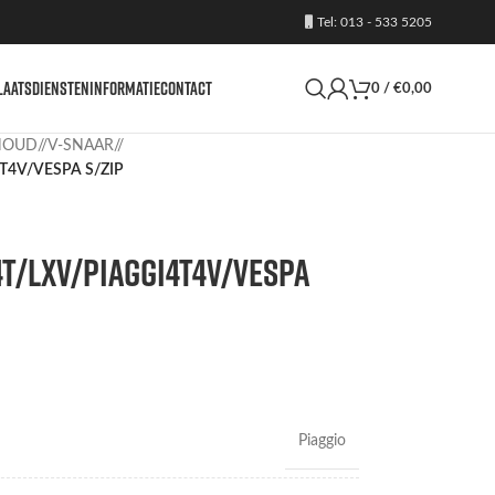
Tel: 013 - 533 5205
LAATS
DIENSTEN
INFORMATIE
CONTACT
0
/
€
0,00
HOUD
/
V-SNAAR
/
T4V/VESPA S/ZIP
4T/LXV/PIAGGI4T4V/VESPA
Piaggio