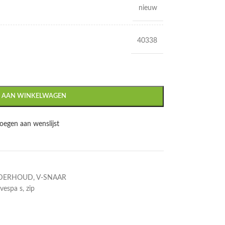
nieuw
40338
 AAN WINKELWAGEN
oegen aan wenslijst
DERHOUD
,
V-SNAAR
vespa s
,
zip