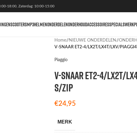
3:00-18:00, Zaterdag: 10:00-15:00
DINGEN
SCOOTERS
MP3
HELMEN
ONDERDELEN
ONDERHOUD
ACCESSOIRES
SPECIALS
WERKP
Home
/
NIEUWE ONDERDELEN
/
ONDER
V-SNAAR ET2-4/LX2T/LX4T/LXV/PIAGGI4
Piaggio
V-SNAAR ET2-4/LX2T/LX
S/ZIP
€
24,95
MERK