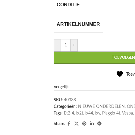
CONDITIE
ARTIKELNUMMER
-
+
TOEVOEGEN
Toev
Vergelijk
SKU:
40338
Categorieën:
NIEUWE ONDERDELEN
,
ON
Tags:
Et2-4
,
lx2t
,
lx44
,
lxv
,
Piaggio 4t
,
Vespa
,
Share: