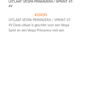
UITLAAT VESPA PRIMAVERA / SPRINT 4T-
4V
€
159,95
UITLAAT VESPA PRIMAVERA / SPRINT 4T-
4V Deze uitlaat is geschikt voor een Vespa
Spint en een Vespa Primavera met een
V-SNAAR GTS/R
ORIG
V-SNAAR GTS/R
ORIG