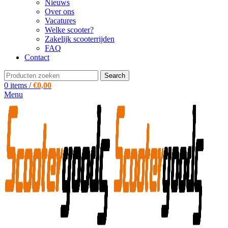
Nieuws
Over ons
Vacatures
Welke scooter?
Zakelijk scooterrijden
FAQ
Contact
Search
0
items
/
€
0,00
Menu