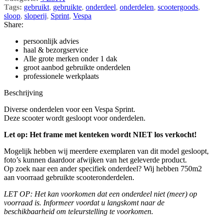
Tags:
gebruikt
,
gebruikte
,
onderdeel
,
onderdelen
,
scootergoods
,
sloop
,
sloperij
,
Sprint
,
Vespa
Share:
persoonlijk advies
haal & bezorgservice
Alle grote merken onder 1 dak
groot aanbod gebruikte onderdelen
professionele werkplaats
Beschrijving
Diverse onderdelen voor een Vespa Sprint.
Deze scooter wordt gesloopt voor onderdelen.
Let op: Het frame met kenteken wordt NIET los verkocht!
Mogelijk hebben wij meerdere exemplaren van dit model gesloopt,
foto’s kunnen daardoor afwijken van het geleverde product.
Op zoek naar een ander specifiek onderdeel? Wij hebben 750m2
aan voorraad gebruikte scooteronderdelen.
LET OP: Het kan voorkomen dat een onderdeel niet (meer) op
voorraad is. Informeer voordat u langskomt naar de
beschikbaarheid om teleurstelling te voorkomen.