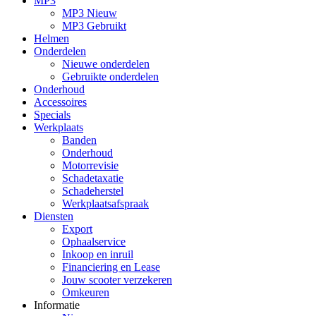
MP3
MP3 Nieuw
MP3 Gebruikt
Helmen
Onderdelen
Nieuwe onderdelen
Gebruikte onderdelen
Onderhoud
Accessoires
Specials
Werkplaats
Banden
Onderhoud
Motorrevisie
Schadetaxatie
Schadeherstel
Werkplaatsafspraak
Diensten
Export
Ophaalservice
Inkoop en inruil
Financiering en Lease
Jouw scooter verzekeren
Omkeuren
Informatie