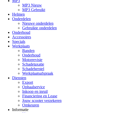
MP3
MP3 Nieuw
MP3 Gebruikt
Helmen
Onderdelen
Nieuwe onderdelen
Gebruikte onderdelen
Onderhoud
Accessoires
Specials
Werkplaats
Banden
Onderhoud
Motorrevisie
Schadetaxatie
Schadeherstel
Werkplaatsafspraak
Diensten
Export
Ophaalservice
Inkoop en inruil
Financiering en Lease
Jouw scooter verzekeren
Omkeuren
Informatie