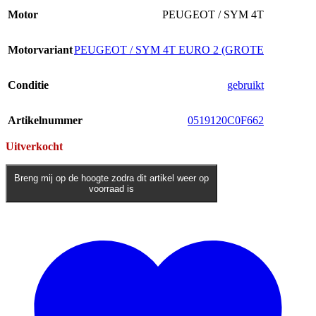
Motor
PEUGEOT / SYM 4T
Motorvariant
PEUGEOT / SYM 4T EURO 2 (GROTE
Conditie
gebruikt
Artikelnummer
0519120C0F662
Uitverkocht
Breng mij op de hoogte zodra dit artikel weer op
voorraad is