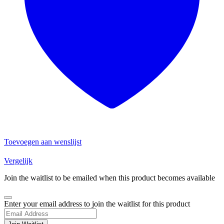
Toevoegen aan wenslijst
Vergelijk
Join the waitlist to be emailed when this product becomes available
Dismiss
Enter your email address to join the waitlist for this product
notification