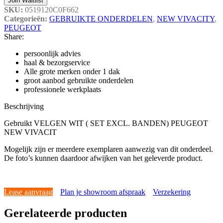
Join Waitlist
SKU:
0519120C0F662
Categorieën:
GEBRUIKTE ONDERDELEN
,
NEW VIVACITY
,
PEUGEOT
Share:
persoonlijk advies
haal & bezorgservice
Alle grote merken onder 1 dak
groot aanbod gebruikte onderdelen
professionele werkplaats
Beschrijving
Gebruikt VELGEN WIT ( SET EXCL. BANDEN) PEUGEOT
NEW VIVACIT
Mogelijk zijn er meerdere exemplaren aanwezig van dit onderdeel.
De foto’s kunnen daardoor afwijken van het geleverde product.
Lease aanvraag
Plan je showroom afspraak
Verzekering
Gerelateerde producten