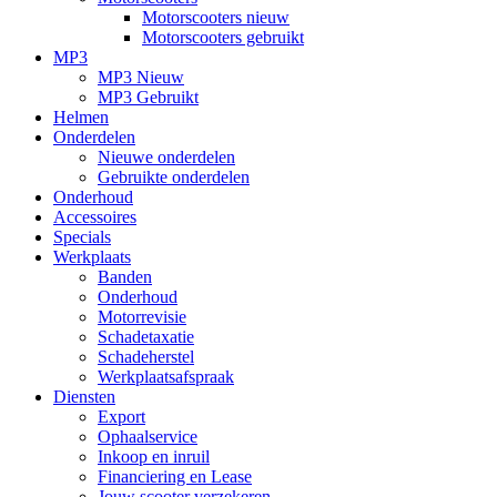
Motorscooters nieuw
Motorscooters gebruikt
MP3
MP3 Nieuw
MP3 Gebruikt
Helmen
Onderdelen
Nieuwe onderdelen
Gebruikte onderdelen
Onderhoud
Accessoires
Specials
Werkplaats
Banden
Onderhoud
Motorrevisie
Schadetaxatie
Schadeherstel
Werkplaatsafspraak
Diensten
Export
Ophaalservice
Inkoop en inruil
Financiering en Lease
Jouw scooter verzekeren