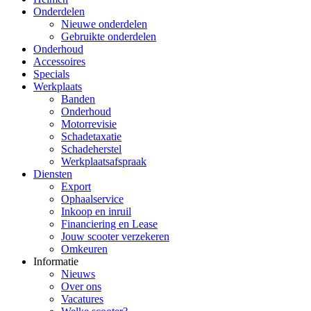
Onderdelen
Nieuwe onderdelen
Gebruikte onderdelen
Onderhoud
Accessoires
Specials
Werkplaats
Banden
Onderhoud
Motorrevisie
Schadetaxatie
Schadeherstel
Werkplaatsafspraak
Diensten
Export
Ophaalservice
Inkoop en inruil
Financiering en Lease
Jouw scooter verzekeren
Omkeuren
Informatie
Nieuws
Over ons
Vacatures