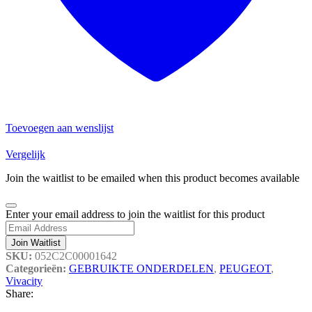
Toevoegen aan wenslijst
Vergelijk
Join the waitlist to be emailed when this product becomes available
Dismiss
Enter your email address to join the waitlist for this product
notification
Join Waitlist
SKU:
052C2C00001642
Categorieën:
GEBRUIKTE ONDERDELEN
,
PEUGEOT
,
Vivacity
Share: