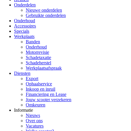
Onderdelen
Nieuwe onderdelen
Gebruikte onderdelen
Onderhoud
Accessoires
Specials
Werkplaats
Banden
Onderhoud
Motorrevisie
Schadetaxatie
Schadeherstel
Werkplaatsafspraak
Diensten
Export
Ophaalservice
Inkoop en inruil
Financiering en Lease
Jouw scooter verzekeren
Omkeuren
Informatie
Nieuws
Over ons
Vacatures