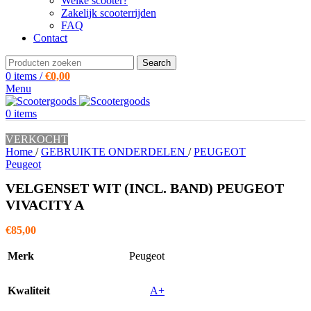
Welke scooter?
Zakelijk scooterrijden
FAQ
Contact
Search
0
items
/
€
0,00
Menu
0
items
VERKOCHT
Home
/
GEBRUIKTE ONDERDELEN
/
PEUGEOT
Peugeot
VELGENSET WIT (INCL. BAND) PEUGEOT
VIVACITY A
€
85,00
Merk
Peugeot
Kwaliteit
A+