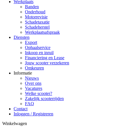
Werkplaats
Banden
Onderhoud
Motorrevisie
Schadetaxatie
Schadeherstel
Werkplaatsafspraak
Diensten
Export
Ophaalservice
Inkoop en inruil
Financiering en Lease
Jouw scooter verzekeren
Omkeuren
Informatie
Nieuws
Over ons
Vacatures
Welke scooter?
Zakelijk scooterrijden
FAQ
Contact
Inloggen / Registreren
Winkelwagen