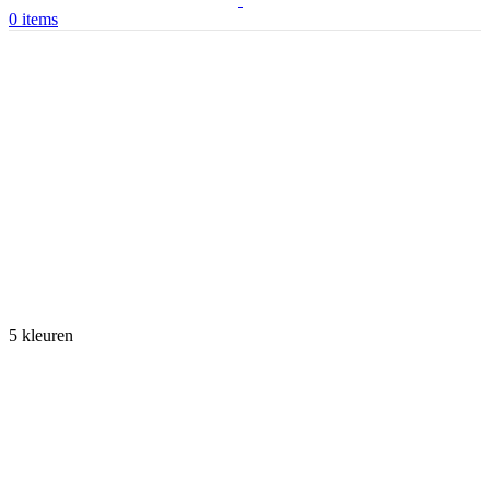
0
items
5 kleuren