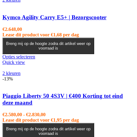
Kymco Agility Carry E5+ | Bezorgscooter
€
2.648,00
Lease dit product voor
€
1,68
per dag
Breng mij op de hoogte zodra dit artikel weer op
voorraad is
Dit
Opties selecteren
product
Quick view
heeft
meerdere
2 kleuren
variaties.
-13%
Deze
optie
kan
Piaggio Liberty 50 4S3V | €400 Korting tot eind
gekozen
deze maand
worden
op
Prijsklasse:
€
2.580,00
-
€
2.830,00
de
€2.580,00
Lease dit product voor
€
1,95
per dag
productpagina
tot
Breng mij op de hoogte zodra dit artikel weer op
€2.830,00
voorraad is