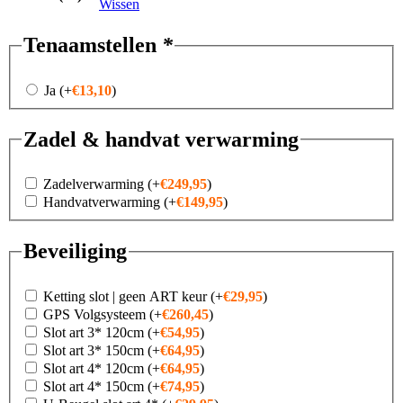
Wissen
Tenaamstellen
*
Ja
(+
€
13,10
)
Zadel & handvat verwarming
Zadelverwarming
(+
€
249,95
)
Handvatverwarming
(+
€
149,95
)
Beveiliging
Ketting slot | geen ART keur
(+
€
29,95
)
GPS Volgsysteem
(+
€
260,45
)
Slot art 3* 120cm
(+
€
54,95
)
Slot art 3* 150cm
(+
€
64,95
)
Slot art 4* 120cm
(+
€
64,95
)
Slot art 4* 150cm
(+
€
74,95
)