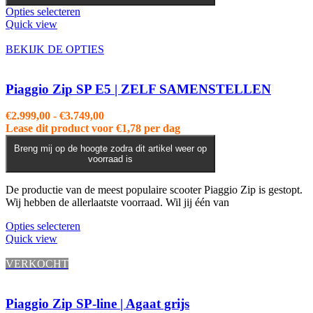
Dit
Opties selecteren
product
Quick view
heeft
meerdere
BEKIJK DE OPTIES
variaties.
Deze
optie
Piaggio Zip SP E5 | ZELF SAMENSTELLEN
kan
gekozen
Prijsklasse:
€
2.999,00
-
€
3.749,00
worden
€2.999,00
Lease dit product voor
€
1,78
per dag
op
tot
de
Breng mij op de hoogte zodra dit artikel weer op
€3.749,00
voorraad is
productpagina
De productie van de meest populaire scooter Piaggio Zip is gestopt.
Wij hebben de allerlaatste voorraad. Wil jij één van
Dit
Opties selecteren
product
Quick view
heeft
meerdere
VERKOCHT
variaties.
Deze
optie
Piaggio Zip SP-line | Agaat grijs