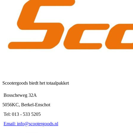
Deze
optie
kan
gekozen
worden
op
de
productpagina
Scootergoods biedt het totaalpakket
Bosscheweg 32A
5056KC, Berkel-Enschot
Tel: 013 - 533 5205
Email: info@scootergoods.nl