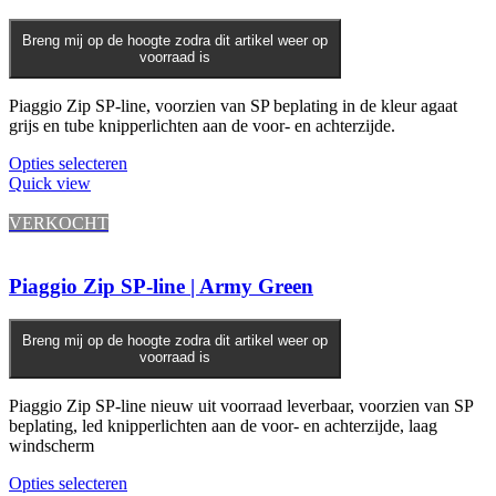
kan
gekozen
worden
Breng mij op de hoogte zodra dit artikel weer op
voorraad is
op
de
productpagina
Piaggio Zip SP-line, voorzien van SP beplating in de kleur agaat
grijs en tube knipperlichten aan de voor- en achterzijde.
Opties selecteren
Quick view
VERKOCHT
Piaggio Zip SP-line | Army Green
Breng mij op de hoogte zodra dit artikel weer op
voorraad is
Piaggio Zip SP-line nieuw uit voorraad leverbaar, voorzien van SP
beplating, led knipperlichten aan de voor- en achterzijde, laag
windscherm
Opties selecteren