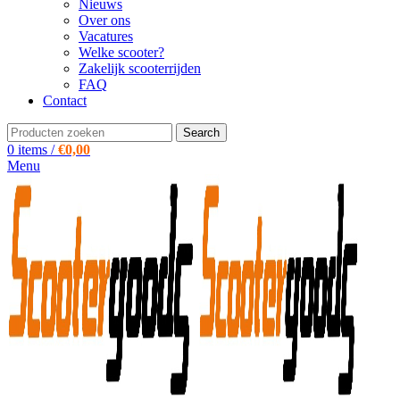
Nieuws
Over ons
Vacatures
Welke scooter?
Zakelijk scooterrijden
FAQ
Contact
Search
0
items
/
€
0,00
Menu