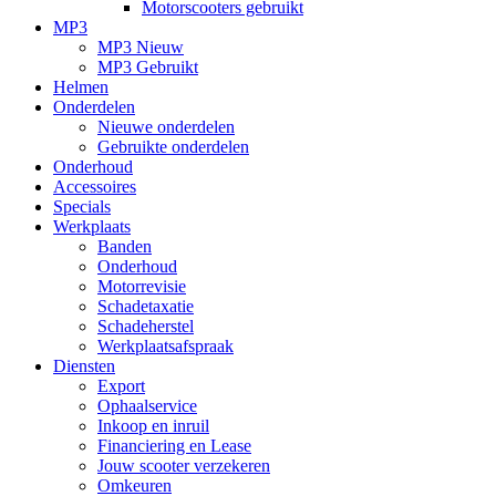
Motorscooters gebruikt
MP3
MP3 Nieuw
MP3 Gebruikt
Helmen
Onderdelen
Nieuwe onderdelen
Gebruikte onderdelen
Onderhoud
Accessoires
Specials
Werkplaats
Banden
Onderhoud
Motorrevisie
Schadetaxatie
Schadeherstel
Werkplaatsafspraak
Diensten
Export
Ophaalservice
Inkoop en inruil
Financiering en Lease
Jouw scooter verzekeren
Omkeuren