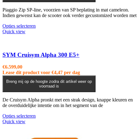
Piaggio Zip SP-line, voorzien van SP beplating in mat cameleon.
Indien gewenst kan de scooter ook verder gecustomized worden met
Opties selecteren
Quick view
SYM Cruisym Alpha 300 E5+
€
6.599,00
Lease dit product voor
€
4,47
per dag
Breng mij op de hoogte zodra dit artikel weer op
voorraad is
De Cruisym Alpha pronkt met een strak design, knappe kleuren en
de overduidelijke intentie om in het segment van de
Dit
Opties selecteren
product
Quick view
heeft
meerdere
variaties.