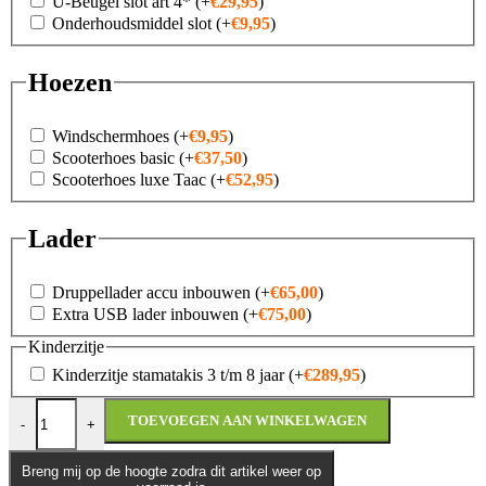
U-Beugel slot art 4*
(+
€
29,95
)
Onderhoudsmiddel slot
(+
€
9,95
)
Hoezen
Windschermhoes
(+
€
9,95
)
Scooterhoes basic
(+
€
37,50
)
Scooterhoes luxe Taac
(+
€
52,95
)
Lader
Druppellader accu inbouwen
(+
€
65,00
)
Extra USB lader inbouwen
(+
€
75,00
)
Kinderzitje
Kinderzitje stamatakis 3 t/m 8 jaar
(+
€
289,95
)
Vespa GTS 125 SuperSport MY26 aantal
TOEVOEGEN AAN WINKELWAGEN
-
+
Breng mij op de hoogte zodra dit artikel weer op