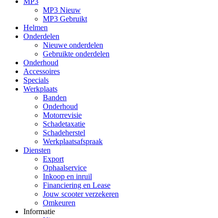
MP3
MP3 Nieuw
MP3 Gebruikt
Helmen
Onderdelen
Nieuwe onderdelen
Gebruikte onderdelen
Onderhoud
Accessoires
Specials
Werkplaats
Banden
Onderhoud
Motorrevisie
Schadetaxatie
Schadeherstel
Werkplaatsafspraak
Diensten
Export
Ophaalservice
Inkoop en inruil
Financiering en Lease
Jouw scooter verzekeren
Omkeuren
Informatie