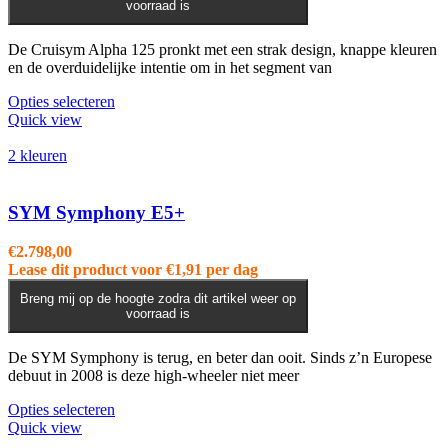
voorraad is
De Cruisym Alpha 125 pronkt met een strak design, knappe kleuren
en de overduidelijke intentie om in het segment van
Dit
Opties selecteren
product
Quick view
heeft
meerdere
2 kleuren
variaties.
Deze
optie
SYM Symphony E5+
kan
gekozen
€
2.798,00
worden
Lease dit product voor
€
1,91
per dag
op
de
Breng mij op de hoogte zodra dit artikel weer op
voorraad is
productpagina
De SYM Symphony is terug, en beter dan ooit. Sinds z’n Europese
debuut in 2008 is deze high-wheeler niet meer
Dit
Opties selecteren
product
Quick view
heeft