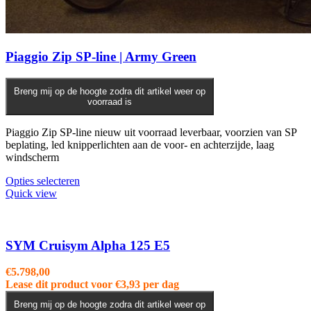
Piaggio Zip SP-line | Army Green
Breng mij op de hoogte zodra dit artikel weer op
voorraad is
Piaggio Zip SP-line nieuw uit voorraad leverbaar, voorzien van SP
beplating, led knipperlichten aan de voor- en achterzijde, laag
windscherm
Opties selecteren
Quick view
SYM Cruisym Alpha 125 E5
€
5.798,00
Lease dit product voor
€
3,93
per dag
Breng mij op de hoogte zodra dit artikel weer op