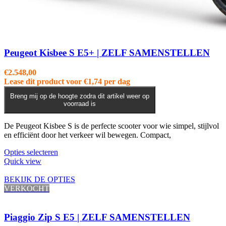
Peugeot Kisbee S E5+ | ZELF SAMENSTELLEN
€
2.548,00
Lease dit product voor
€
1,74
per dag
Breng mij op de hoogte zodra dit artikel weer op
voorraad is
De Peugeot Kisbee S is de perfecte scooter voor wie simpel, stijlvol
en efficiënt door het verkeer wil bewegen. Compact,
Dit
Opties selecteren
product
Quick view
heeft
meerdere
BEKIJK DE OPTIES
variaties.
VERKOCHT
Deze
optie
kan
Piaggio Zip S E5 | ZELF SAMENSTELLEN
gekozen