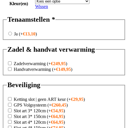
Kleur(en)
Wissen
Tenaamstellen
*
Ja
(+
€
13,10
)
Zadel & handvat verwarming
Zadelverwarming
(+
€
249,95
)
Handvatverwarming
(+
€
149,95
)
Beveiliging
Ketting slot | geen ART keur
(+
€
29,95
)
GPS Volgsysteem
(+
€
260,45
)
Slot art 3* 120cm
(+
€
54,95
)
Slot art 3* 150cm
(+
€
64,95
)
Slot art 4* 120cm
(+
€
64,95
)
Slot art 4* 150cm
(+
€
74,95
)