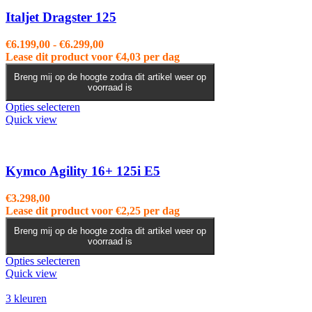
Italjet Dragster 125
Prijsklasse:
€
6.199,00
-
€
6.299,00
€6.199,00
Lease dit product voor
€
4,03
per dag
tot
Breng mij op de hoogte zodra dit artikel weer op
€6.299,00
voorraad is
Dit
Opties selecteren
product
Quick view
heeft
meerdere
variaties.
Deze
Kymco Agility 16+ 125i E5
optie
kan
€
3.298,00
gekozen
Lease dit product voor
€
2,25
per dag
worden
op
Breng mij op de hoogte zodra dit artikel weer op
voorraad is
de
productpagina
Dit
Opties selecteren
product
Quick view
heeft
meerdere
3 kleuren
variaties.