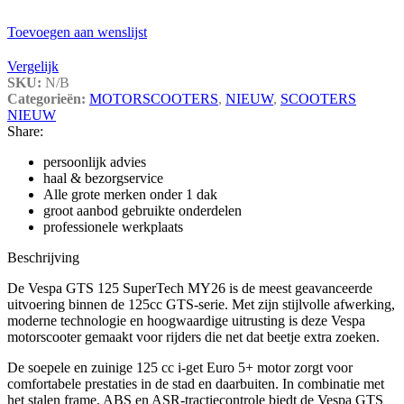
Toevoegen aan wenslijst
Vergelijk
SKU:
N/B
Categorieën:
MOTORSCOOTERS
,
NIEUW
,
SCOOTERS
NIEUW
Share:
persoonlijk advies
haal & bezorgservice
Alle grote merken onder 1 dak
groot aanbod gebruikte onderdelen
professionele werkplaats
Beschrijving
De Vespa GTS 125 SuperTech MY26 is de meest geavanceerde
uitvoering binnen de 125cc GTS-serie. Met zijn stijlvolle afwerking,
moderne technologie en hoogwaardige uitrusting is deze Vespa
motorscooter gemaakt voor rijders die net dat beetje extra zoeken.
De soepele en zuinige 125 cc i-get Euro 5+ motor zorgt voor
comfortabele prestaties in de stad en daarbuiten. In combinatie met
het stalen frame, ABS en ASR-tractiecontrole biedt de Vespa GTS