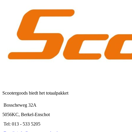
meerdere
variaties.
Deze
optie
kan
gekozen
worden
op
de
productpagina
Scootergoods biedt het totaalpakket
Bosscheweg 32A
5056KC, Berkel-Enschot
Tel: 013 - 533 5205