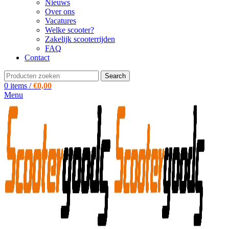
Nieuws
Over ons
Vacatures
Welke scooter?
Zakelijk scooterrijden
FAQ
Contact
Search
0
items
/
€
0,00
Menu