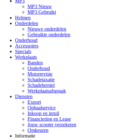
MP3
MP3 Nieuw
MP3 Gebruikt
Helmen
Onderdelen
Nieuwe onderdelen
Gebruikte onderdelen
Onderhoud
Accessoires
Specials
Werkplaats
Banden
Onderhoud
Motorrevisie
Schadetaxatie
Schadeherstel
Werkplaatsafspraak
Diensten
Export
Ophaalservice
Inkoop en inruil
Financiering en Lease
Jouw scooter verzekeren
Omkeuren
Informatie