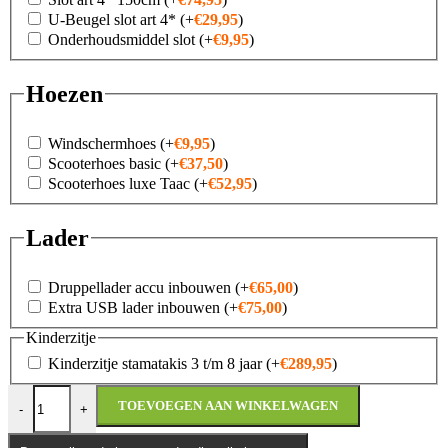
U-Beugel slot art 4*
(+
€
29,95
)
Onderhoudsmiddel slot
(+
€
9,95
)
Hoezen
Windschermhoes
(+
€
9,95
)
Scooterhoes basic
(+
€
37,50
)
Scooterhoes luxe Taac
(+
€
52,95
)
Lader
Druppellader accu inbouwen
(+
€
65,00
)
Extra USB lader inbouwen
(+
€
75,00
)
Kinderzitje
Kinderzitje stamatakis 3 t/m 8 jaar
(+
€
289,95
)
Vespa GTS 125 SuperTech MY26 aantal
TOEVOEGEN AAN WINKELWAGEN
-
+