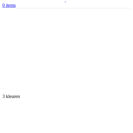
0
items
3 kleuren