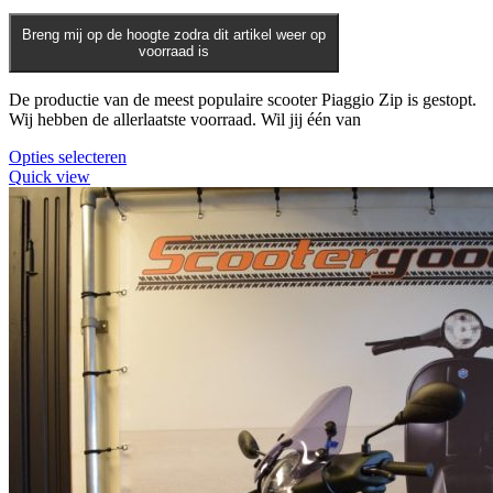
worden
op
Breng mij op de hoogte zodra dit artikel weer op
voorraad is
de
productpagina
De productie van de meest populaire scooter Piaggio Zip is gestopt.
Wij hebben de allerlaatste voorraad. Wil jij één van
Opties selecteren
Quick view