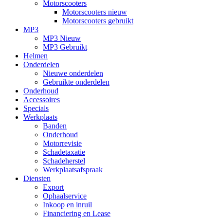
Motorscooters
Motorscooters nieuw
Motorscooters gebruikt
MP3
MP3 Nieuw
MP3 Gebruikt
Helmen
Onderdelen
Nieuwe onderdelen
Gebruikte onderdelen
Onderhoud
Accessoires
Specials
Werkplaats
Banden
Onderhoud
Motorrevisie
Schadetaxatie
Schadeherstel
Werkplaatsafspraak
Diensten
Export
Ophaalservice
Inkoop en inruil
Financiering en Lease