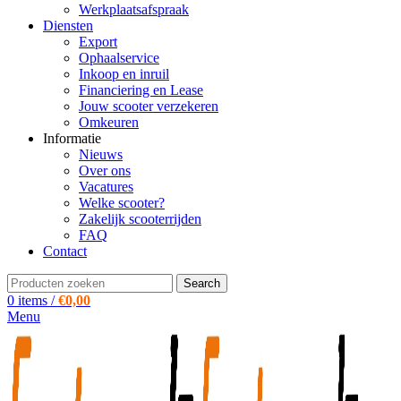
Werkplaatsafspraak
Diensten
Export
Ophaalservice
Inkoop en inruil
Financiering en Lease
Jouw scooter verzekeren
Omkeuren
Informatie
Nieuws
Over ons
Vacatures
Welke scooter?
Zakelijk scooterrijden
FAQ
Contact
Search
0
items
/
€
0,00
Menu