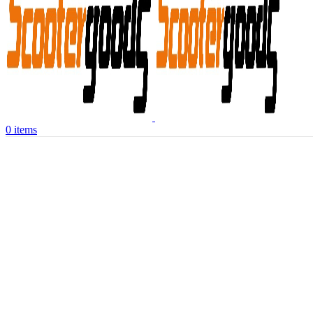
0
items