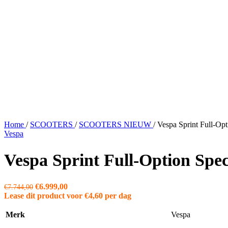
Home
/
SCOOTERS
/
SCOOTERS NIEUW
/
Vespa Sprint Full-
Vespa
Vespa Sprint Full-Option S
Oorspronkelijke
Huidige
€
6.999,00
€
7.744,00
prijs
prijs
Lease dit product voor
€
4,60
per dag
was:
is:
€7.744,00.
€6.999,00.
Merk
Vespa