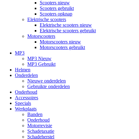
Scooters nieuw
Scooters gebruikt
Scooters opknap
Elektrische scooters
Elektrische scooters nieuw
Elektrische scooters gebruikt
Motorscooters
Motorscooters nieuw
Motorscooters gebruikt
MP3
MP3 Nieuw
MP3 Gebruikt
Helmen
Onderdelen
Nieuwe onderdelen
Gebruikte onderdelen
Onderhoud
Accessoires
Specials
Werkplaats
Banden
Onderhoud
Motorrevisie
Schadetaxatie
Schadeherstel