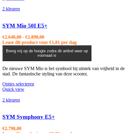
heeft
meerdere
2 kleuren
variaties.
Deze
optie
SYM Mio 50I E5+
kan
gekozen
Prijsklasse:
€
2.648,00
-
€
2.898,00
worden
€2.648,00
Lease dit product voor
€
1,81
per dag
op
tot
de
Breng mij op de hoogte zodra dit artikel weer op
€2.898,00
voorraad is
productpagina
De nieuwe SYM Mio is het symbool bij uitstek van vrijheid in de
stad. De fantastische styling van deze scooter,
Dit
Opties selecteren
product
Quick view
heeft
meerdere
2 kleuren
variaties.
Deze
optie
SYM Symphony E5+
kan
gekozen
€
2.798,00
worden