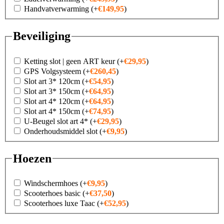
Handvatverwarming
(+
€
149,95
)
Beveiliging
Ketting slot | geen ART keur
(+
€
29,95
)
GPS Volgsysteem
(+
€
260,45
)
Slot art 3* 120cm
(+
€
54,95
)
Slot art 3* 150cm
(+
€
64,95
)
Slot art 4* 120cm
(+
€
64,95
)
Slot art 4* 150cm
(+
€
74,95
)
U-Beugel slot art 4*
(+
€
29,95
)
Onderhoudsmiddel slot
(+
€
9,95
)
Hoezen
Windschermhoes
(+
€
9,95
)
Scooterhoes basic
(+
€
37,50
)
Scooterhoes luxe Taac
(+
€
52,95
)