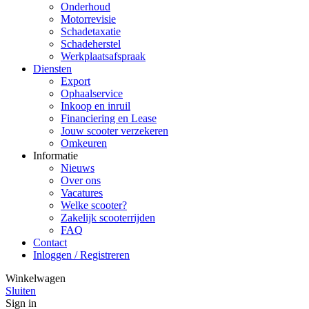
Onderhoud
Motorrevisie
Schadetaxatie
Schadeherstel
Werkplaatsafspraak
Diensten
Export
Ophaalservice
Inkoop en inruil
Financiering en Lease
Jouw scooter verzekeren
Omkeuren
Informatie
Nieuws
Over ons
Vacatures
Welke scooter?
Zakelijk scooterrijden
FAQ
Contact
Inloggen / Registreren
Winkelwagen
Sluiten
Sign in