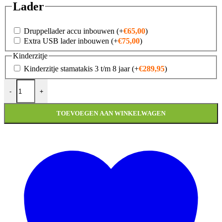
Lader
Druppellader accu inbouwen
(+
€
65,00
)
Extra USB lader inbouwen
(+
€
75,00
)
Kinderzitje
Kinderzitje stamatakis 3 t/m 8 jaar
(+
€
289,95
)
Vespa Sprint 'Notte' aantal
-
+
TOEVOEGEN AAN WINKELWAGEN