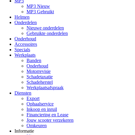
MP3
MP3 Nieuw
MP3 Gebruikt
Helmen
Onderdelen
Nieuwe onderdelen
Gebruikte onderdelen
Onderhoud
Accessoires
Specials
Werkplaats
Banden
Onderhoud
Motorrevisie
Schadetaxatie
Schadeherstel
Werkplaatsafspraak
Diensten
Export
Ophaalservice
Inkoop en inruil
Financiering en Lease
Jouw scooter verzekeren
Omkeuren
Informatie