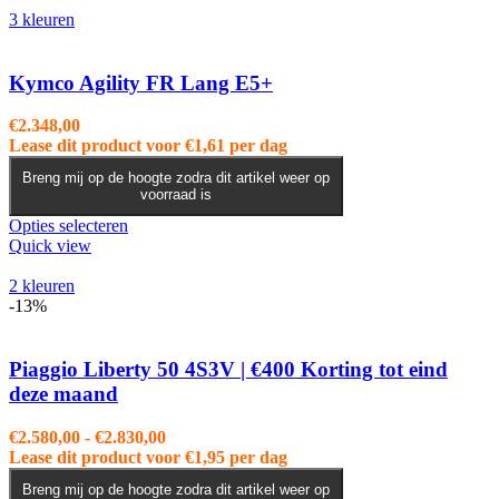
meerdere
3 kleuren
variaties.
Deze
optie
Kymco Agility FR Lang E5+
kan
gekozen
€
2.348,00
worden
Lease dit product voor
€
1,61
per dag
op
de
Breng mij op de hoogte zodra dit artikel weer op
voorraad is
productpagina
Dit
Opties selecteren
product
Quick view
heeft
meerdere
2 kleuren
variaties.
-13%
Deze
optie
kan
Piaggio Liberty 50 4S3V | €400 Korting tot eind
gekozen
deze maand
worden
op
Prijsklasse:
€
2.580,00
-
€
2.830,00
de
€2.580,00
Lease dit product voor
€
1,95
per dag
productpagina
tot
Breng mij op de hoogte zodra dit artikel weer op
€2.830,00