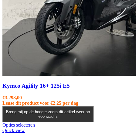
Kymco Agility 16+ 125i E5
€
3.298,00
Lease dit product voor
€
2,25
per dag
Breng mij op de hoogte zodra dit artikel weer op
voorraad is
Dit
Opties selecteren
product
Quick view
heeft