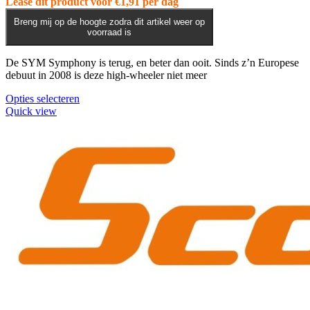
Lease dit product voor
€
1,91
per dag
op
de
Breng mij op de hoogte zodra dit artikel weer op
voorraad is
productpagina
De SYM Symphony is terug, en beter dan ooit. Sinds z’n Europese
debuut in 2008 is deze high-wheeler niet meer
Dit
Opties selecteren
product
Quick view
heeft
meerdere
variaties.
Deze
optie
kan
gekozen
worden
op
de
productpagina