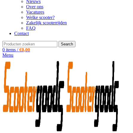
Nieuws
Over ons
Vacatures
Welke scooter?
Zakelijk scooterrijden
FAQ
Contact
Search
0
items
/
€
0,00
Menu