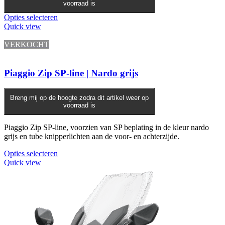
voorraad is
Dit
Opties selecteren
product
Quick view
heeft
meerdere
VERKOCHT
variaties.
Deze
optie
Piaggio Zip SP-line | Nardo grijs
kan
gekozen
worden
Breng mij op de hoogte zodra dit artikel weer op
voorraad is
op
de
productpagina
Piaggio Zip SP-line, voorzien van SP beplating in de kleur nardo
grijs en tube knipperlichten aan de voor- en achterzijde.
Opties selecteren
Quick view