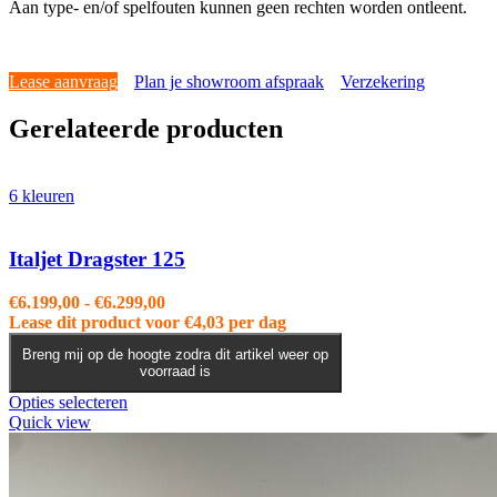
Aan type- en/of spelfouten kunnen geen rechten worden ontleent.
Lease aanvraag
Plan je showroom afspraak
Verzekering
Gerelateerde producten
6 kleuren
Italjet Dragster 125
Prijsklasse:
€
6.199,00
-
€
6.299,00
€6.199,00
Lease dit product voor
€
4,03
per dag
tot
Breng mij op de hoogte zodra dit artikel weer op
€6.299,00
voorraad is
Dit
Opties selecteren
product
Quick view
heeft
meerdere
variaties.