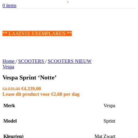
0
items
** LAATSTE EXEMPLAREN **
Home
/
SCOOTERS
/
SCOOTERS NIEUW
Vespa
Vespa Sprint ‘Notte’
Oorspronkelijke
Huidige
€
4.339,00
€
4.839,00
prijs
prijs
Lease dit product voor
€
2,68
per dag
was:
is:
€4.839,00.
€4.339,00.
Merk
Vespa
Model
Sprint
Kleur(en)
Mat Zwart