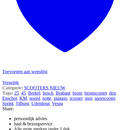
Toevoegen aan wenslijst
Vergelijk
Categorie:
SCOOTERS NIEUW
Tags:
25
,
45
,
Berkel
,
bosch
,
Brabant
,
brom
,
bromscooter
,
den
,
Enschot
,
KM
,
noord
,
notte
,
piaggio
,
scooter
,
snor
,
snorscooter
,
Sprint
,
Tilburg
,
Udenhout
,
Vespa
Share:
persoonlijk advies
haal & bezorgservice
Alle grote merken onder 1 dak