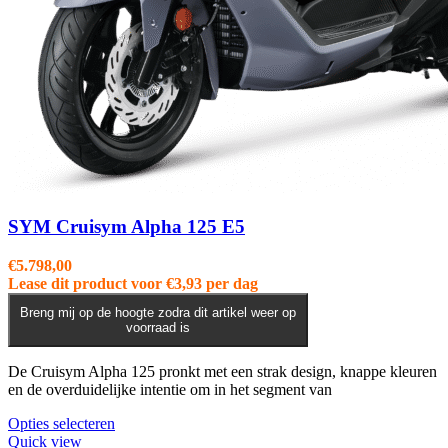
SYM Cruisym Alpha 125 E5
€
5.798,00
Lease dit product voor
€
3,93
per dag
Breng mij op de hoogte zodra dit artikel weer op
voorraad is
De Cruisym Alpha 125 pronkt met een strak design, knappe kleuren
en de overduidelijke intentie om in het segment van
Dit
Opties selecteren
product
Quick view