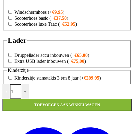
Windschermhoes
(+
€
9,95
)
Scooterhoes basic
(+
€
37,50
)
Scooterhoes luxe Taac
(+
€
52,95
)
Lader
Druppellader accu inbouwen
(+
€
65,00
)
Extra USB lader inbouwen
(+
€
75,00
)
Kinderzitje
Kinderzitje stamatakis 3 t/m 8 jaar
(+
€
289,95
)
Vespa Sprint S | Verschillende kleuren | Notte Edition aantal
-
+
TOEVOEGEN AAN WINKELWAGEN