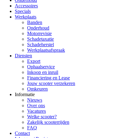
Onderhoud
Accessoires
Specials
Werkplaats
Banden
Onderhoud
Motorrevisie
Schadetaxatie
Schadeherstel
Werkplaatsafspraak
Diensten
Export
Ophaalservice
Inkoop en inruil
Financiering en Lease
Jouw scooter verzekeren
Omkeuren
Informatie
Nieuws
Over ons
Vacatures
Welke scooter?
Zakelijk scooterrijden
FAQ
Contact