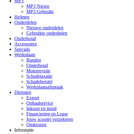
MP3
MP3 Nieuw
MP3 Gebruikt
Helmen
Onderdelen
Nieuwe onderdelen
Gebruikte onderdelen
Onderhoud
Accessoires
Specials
Werkplaats
Banden
Onderhoud
Motorrevisie
Schadetaxatie
Schadeherstel
Werkplaatsafspraak
Diensten
Export
Ophaalservice
Inkoop en inruil
Financiering en Lease
Jouw scooter verzekeren
Omkeuren
Informatie