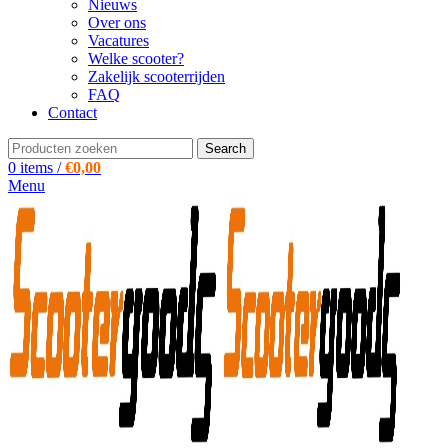
Nieuws
Over ons
Vacatures
Welke scooter?
Zakelijk scooterrijden
FAQ
Contact
Search
0
items
/
€
0,00
Menu