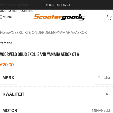
Tel: 013 - 533 5205
Skip to navigation
Skip to main content
MENU
VERKOCHT
Home
/
GEBRUIKTE ONDERDELEN
/
YAMAHA
/
AEROX
Yamaha
VOORVELG GRIJS EXCL. BAND YAMAHA AEROX OT A
€
20,00
MERK
Yamaha
KWALITEIT
A+
MOTOR
MINARELLI