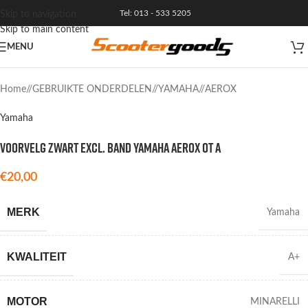
Tel: 013 - 533 5205
Skip to navigation
Skip to main content
MENU
VERKOCHT
Home
/
GEBRUIKTE ONDERDELEN
/
YAMAHA
/
AEROX
Yamaha
VOORVELG ZWART EXCL. BAND YAMAHA AEROX OT A
€
20,00
MERK
Yamaha
KWALITEIT
A+
MOTOR
MINARELLI