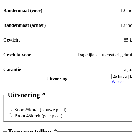
Bandenmaat (voor)
12 in
Bandenmaat (achter)
12 in
Gewicht
85 
Geschikt voor
Dagelijks en recreatief gebru
Garantie
2 ja
Uitvoering
Wissen
Uitvoering
*
Snor 25km/h (blauwe plaat)
Brom 45km/h (gele plaat)
Tenaamstellen
*