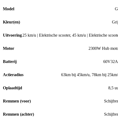
Model
G
Kleur(en)
Gri
Uitvoering
25 km/u | Elektrische scooter
,
45 km/u | Elektrische scoot
Motor
2300W Hub moto
Batterij
60V32A
Actieradius
63km bij 45km/u, 78km bij 25km
Oplaadtijd
8,5 u
Remmen (voor)
Schijfr
Remmen (achter)
Schijfr