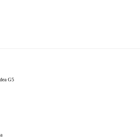
dea G5
ea