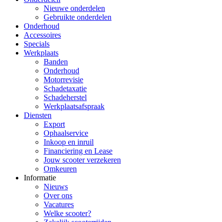
Nieuwe onderdelen
Gebruikte onderdelen
Onderhoud
Accessoires
Specials
Werkplaats
Banden
Onderhoud
Motorrevisie
Schadetaxatie
Schadeherstel
Werkplaatsafspraak
Diensten
Export
Ophaalservice
Inkoop en inruil
Financiering en Lease
Jouw scooter verzekeren
Omkeuren
Informatie
Nieuws
Over ons
Vacatures
Welke scooter?