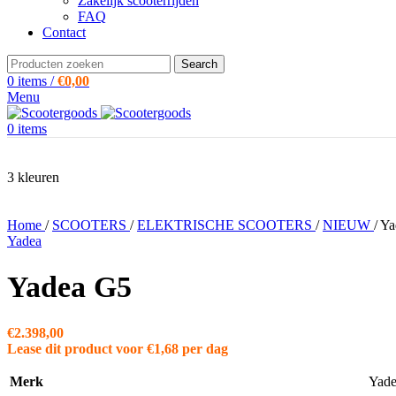
Zakelijk scooterrijden
FAQ
Contact
Search
0
items
/
€
0,00
Menu
0
items
3 kleuren
Home
/
SCOOTERS
/
ELEKTRISCHE SCOOTERS
/
NIEUW
/
Ya
Yadea
Yadea G5
€
2.398,00
Lease dit product voor
€
1,68
per dag
Merk
Yad