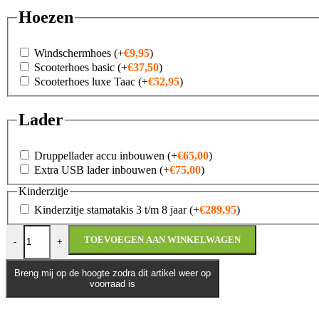
Hoezen
Windschermhoes
(+
€
9,95
)
Scooterhoes basic
(+
€
37,50
)
Scooterhoes luxe Taac
(+
€
52,95
)
Lader
Druppellader accu inbouwen
(+
€
65,00
)
Extra USB lader inbouwen
(+
€
75,00
)
Kinderzitje
Kinderzitje stamatakis 3 t/m 8 jaar
(+
€
289,95
)
Yadea G5 aantal
TOEVOEGEN AAN WINKELWAGEN
-
+
Breng mij op de hoogte zodra dit artikel weer op
voorraad is