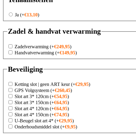
Ja
(+
€
13,10
)
Zadel & handvat verwarming
Zadelverwarming
(+
€
249,95
)
Handvatverwarming
(+
€
149,95
)
Beveiliging
Ketting slot | geen ART keur
(+
€
29,95
)
GPS Volgsysteem
(+
€
260,45
)
Slot art 3* 120cm
(+
€
54,95
)
Slot art 3* 150cm
(+
€
64,95
)
Slot art 4* 120cm
(+
€
64,95
)
Slot art 4* 150cm
(+
€
74,95
)
U-Beugel slot art 4*
(+
€
29,95
)
Onderhoudsmiddel slot
(+
€
9,95
)