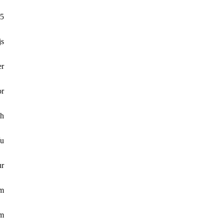
5
js
er
r
h
/u
ur
em
em