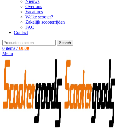
Nieuws
Over ons
Vacatures
Welke scooter?
Zakelijk scooterrijden
FAQ
Contact
Search
0
items
/
€
0,00
Menu