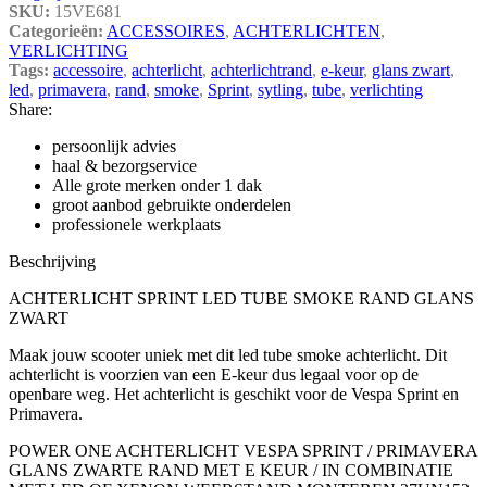
SKU:
15VE681
Categorieën:
ACCESSOIRES
,
ACHTERLICHTEN
,
VERLICHTING
Tags:
accessoire
,
achterlicht
,
achterlichtrand
,
e-keur
,
glans zwart
,
led
,
primavera
,
rand
,
smoke
,
Sprint
,
sytling
,
tube
,
verlichting
Share:
persoonlijk advies
haal & bezorgservice
Alle grote merken onder 1 dak
groot aanbod gebruikte onderdelen
professionele werkplaats
Beschrijving
ACHTERLICHT SPRINT LED TUBE SMOKE RAND GLANS
ZWART
Maak jouw scooter uniek met dit led tube smoke achterlicht. Dit
achterlicht is voorzien van een E-keur dus legaal voor op de
openbare weg. Het achterlicht is geschikt voor de Vespa Sprint en
Primavera.
POWER ONE ACHTERLICHT VESPA SPRINT / PRIMAVERA
GLANS ZWARTE RAND MET E KEUR / IN COMBINATIE