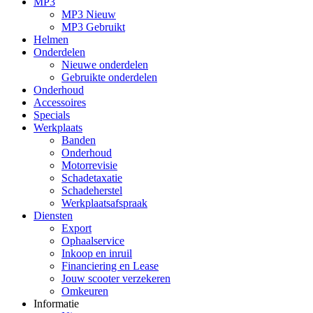
MP3
MP3 Nieuw
MP3 Gebruikt
Helmen
Onderdelen
Nieuwe onderdelen
Gebruikte onderdelen
Onderhoud
Accessoires
Specials
Werkplaats
Banden
Onderhoud
Motorrevisie
Schadetaxatie
Schadeherstel
Werkplaatsafspraak
Diensten
Export
Ophaalservice
Inkoop en inruil
Financiering en Lease
Jouw scooter verzekeren
Omkeuren
Informatie