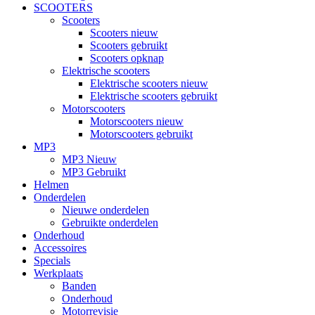
SCOOTERS
Scooters
Scooters nieuw
Scooters gebruikt
Scooters opknap
Elektrische scooters
Elektrische scooters nieuw
Elektrische scooters gebruikt
Motorscooters
Motorscooters nieuw
Motorscooters gebruikt
MP3
MP3 Nieuw
MP3 Gebruikt
Helmen
Onderdelen
Nieuwe onderdelen
Gebruikte onderdelen
Onderhoud
Accessoires
Specials
Werkplaats
Banden
Onderhoud
Motorrevisie