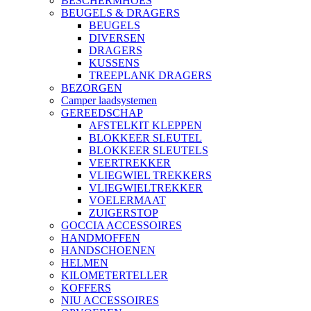
BESCHERMHOES
BEUGELS & DRAGERS
BEUGELS
DIVERSEN
DRAGERS
KUSSENS
TREEPLANK DRAGERS
BEZORGEN
Camper laadsystemen
GEREEDSCHAP
AFSTELKIT KLEPPEN
BLOKKEER SLEUTEL
BLOKKEER SLEUTELS
VEERTREKKER
VLIEGWIEL TREKKERS
VLIEGWIELTREKKER
VOELERMAAT
ZUIGERSTOP
GOCCIA ACCESSOIRES
HANDMOFFEN
HANDSCHOENEN
HELMEN
KILOMETERTELLER
KOFFERS
NIU ACCESSOIRES