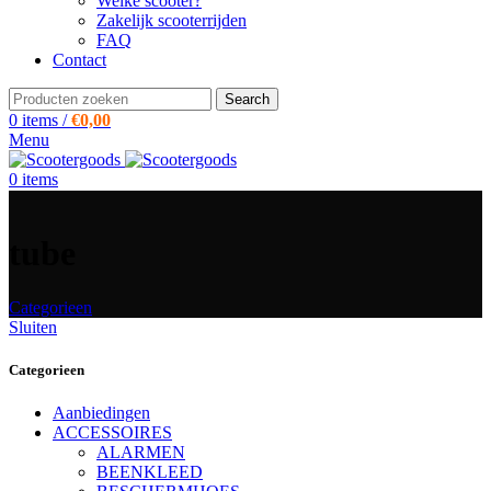
Welke scooter?
Zakelijk scooterrijden
FAQ
Contact
Search
0
items
/
€
0,00
Menu
0
items
tube
Categorieen
Sluiten
Categorieen
Aanbiedingen
ACCESSOIRES
ALARMEN
BEENKLEED