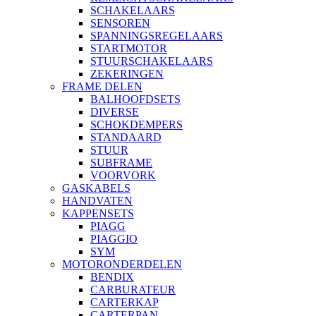
SCHAKELAARS
SENSOREN
SPANNINGSREGELAARS
STARTMOTOR
STUURSCHAKELAARS
ZEKERINGEN
FRAME DELEN
BALHOOFDSETS
DIVERSE
SCHOKDEMPERS
STANDAARD
STUUR
SUBFRAME
VOORVORK
GASKABELS
HANDVATEN
KAPPENSETS
PIAGG
PIAGGIO
SYM
MOTORONDERDELEN
BENDIX
CARBURATEUR
CARTERKAP
CARTERPAN