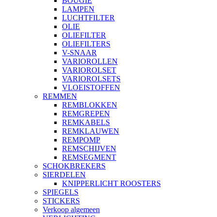
BOUGIE
LAMPEN
LUCHTFILTER
OLIE
OLIEFILTER
OLIEFILTERS
V-SNAAR
VARIOROLLEN
VARIOROLSET
VARIOROLSETS
VLOEISTOFFEN
REMMEN
REMBLOKKEN
REMGREPEN
REMKABELS
REMKLAUWEN
REMPOMP
REMSCHIJVEN
REMSEGMENT
SCHOKBREKERS
SIERDELEN
KNIPPERLICHT ROOSTERS
SPIEGELS
STICKERS
Verkoop algemeen