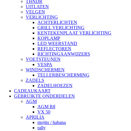
THNDR
UITLATEN
VELGEN
VERLICHTING
ACHTERLICHTEN
GRILL VERLICHTING
KENTEKENPLAAT VERLICHTING
KOPLAMP
LED WEERSTAND
REFLECTOREN
RICHTINGAANWIJZERS
VOETSTEUNEN
VESPA
WINDSCHERMEN
TELLERBESCHERMING
ZADELS
ZADELHOEZEN
CADEAUKAART
GEBRUIKTE ONDERDELEN
AGM
AGM R8
VX 50
APRILIA
mojito / habana
rally