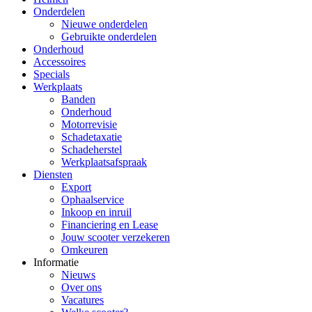
Onderdelen
Nieuwe onderdelen
Gebruikte onderdelen
Onderhoud
Accessoires
Specials
Werkplaats
Banden
Onderhoud
Motorrevisie
Schadetaxatie
Schadeherstel
Werkplaatsafspraak
Diensten
Export
Ophaalservice
Inkoop en inruil
Financiering en Lease
Jouw scooter verzekeren
Omkeuren
Informatie
Nieuws
Over ons
Vacatures