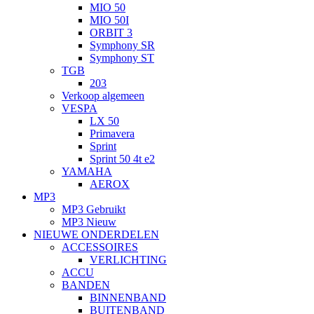
MIO 50
MIO 50I
ORBIT 3
Symphony SR
Symphony ST
TGB
203
Verkoop algemeen
VESPA
LX 50
Primavera
Sprint
Sprint 50 4t e2
YAMAHA
AEROX
MP3
MP3 Gebruikt
MP3 Nieuw
NIEUWE ONDERDELEN
ACCESSOIRES
VERLICHTING
ACCU
BANDEN
BINNENBAND
BUITENBAND