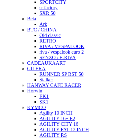
SPORTCITY
sr factory
SXR 50
Beta
Ark
BTC / CHINA
Old classic
RETRO
RIVA / VESPALOOK
riva / vespalook euro 2
SENZO / E-RIVA
CADEAUKAART
GILERA
RUNNER SP RST 50
Stalker
HANWAY CAFE RACER
Horwin
EK1
SK1
KYMCO
Agility 10 INCH
AGILITY 16+ E2
AGILITY CITY 16
AGILITY FAT 12 INCH
AGILITY RS