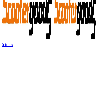
0
items