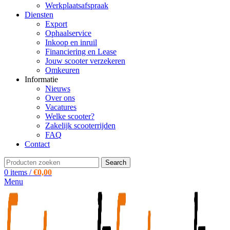
Werkplaatsafspraak
Diensten
Export
Ophaalservice
Inkoop en inruil
Financiering en Lease
Jouw scooter verzekeren
Omkeuren
Informatie
Nieuws
Over ons
Vacatures
Welke scooter?
Zakelijk scooterrijden
FAQ
Contact
Search
0
items
/
€
0,00
Menu