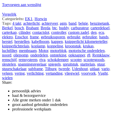
Toevoegen aan wenslijst
Vergelijk
Categorieën:
EK1
,
Horwin
Tags:
4 takt
,
achterlicht
,
achterveer
,
agm
,
band
,
belgie
,
benzinetank
,
Berkel
,
bosch
,
Brabant
,
Breda
,
btc
,
buddy
,
carburateur
,
carterdeksel
,
carterkap
,
cilinder
,
contactslot
,
controller
,
custom zadel
,
den
,
ecu
,
elektro
,
Enschot
,
frame
,
gebruikssporen
,
gebruikt
,
gebruikte
,
hands
,
herstel
,
herstellen
,
kabelboom
,
kappen
,
knipperlicht kilometerteller
,
knipperlichtrelais
,
koplamp
,
koppeling
,
kroonstuk
,
krukas
,
luchtfilter
,
membraam
,
Motor
,
motorblok
,
motorische onderdelen
,
noord
,
oliepomp
,
onderdelen
,
ontsteking
,
opknapper
,
r8
,
Remklauw
,
remschijf
,
remsysteem
,
riva
,
schokdemper
,
scooter
,
scootergoods
,
sleutelen
,
spanningsregelaar
,
spiegels
,
spruitstuk
,
startrelais
,
stuur
,
stuurschakelaar
,
subframe
,
Tilburg
,
tweede
,
Udenhout
,
uitlaat
,
vario
,
velgen
,
vering
,
verlichting
,
vertanding
,
vliegwiel
,
voorvork
,
Vught
,
wielen
Share:
persoonlijk advies
haal & bezorgservice
Alle grote merken onder 1 dak
groot aanbod gebruikte onderdelen
professionele werkplaats