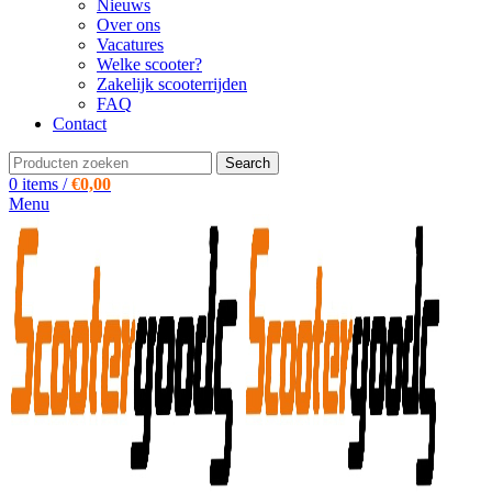
Nieuws
Over ons
Vacatures
Welke scooter?
Zakelijk scooterrijden
FAQ
Contact
Search
0
items
/
€
0,00
Menu