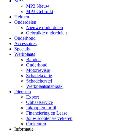
MP3
MP3 Nieuw
MP3 Gebruikt
Helmen
Onderdelen
Nieuwe onderdelen
Gebruikte onderdelen
Onderhoud
Accessoires
Specials
Werkplaats
Banden
Onderhoud
Motorrevisie
Schadetaxatie
Schadeherstel
Werkplaatsafspraak
Diensten
Export
Ophaalservice
Inkoop en inruil
Financiering en Lease
Jouw scooter verzekeren
Omkeuren
Informatie