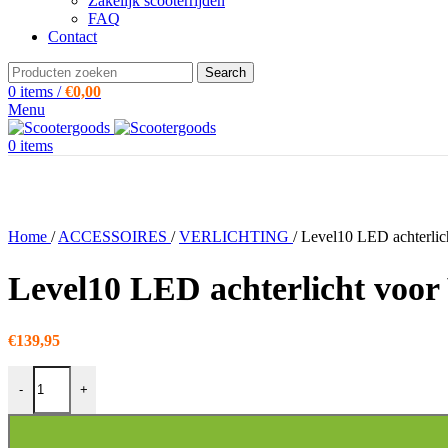
Zakelijk scooterrijden
FAQ
Contact
Search
0
items
/
€
0,00
Menu
0
items
Home
/
ACCESSOIRES
/
VERLICHTING
/
Level10 LED achterlich
Level10 LED achterlicht voor
€
139,95
Level10 LED achterlicht voor Vespa Primavera / Sprint aantal
-
+