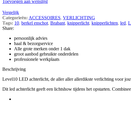
Toevoegen aan wenslijst
Vergelijk
Categorieën:
ACCESSOIRES
,
VERLICHTING
Tags:
10
,
berkel enschot
,
Brabant
,
knipperlicht
,
knipperlichten
,
led
,
L
Share:
persoonlijk advies
haal & bezorgservice
Alle grote merken onder 1 dak
groot aanbod gebruikte onderdelen
professionele werkplaats
Beschrijving
Level10 LED achterlicht, de aller aller allerdikste verlichting voor j
Dit led achterlicht geeft een lichtshow tijdens het opstarten. Combine