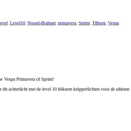
evel
,
Level10
,
Noord-Brabant
,
primavera
,
Sprint
,
Tilburg
,
Vespa
ouw Vespa Primavera of Sprint!
er dit achterlicht met de level 10 bliksem knipperlichten voor de ultieme