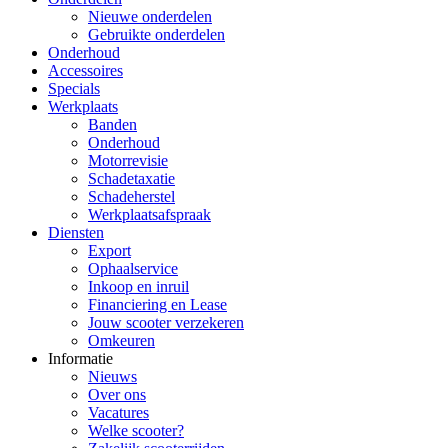
Nieuwe onderdelen
Gebruikte onderdelen
Onderhoud
Accessoires
Specials
Werkplaats
Banden
Onderhoud
Motorrevisie
Schadetaxatie
Schadeherstel
Werkplaatsafspraak
Diensten
Export
Ophaalservice
Inkoop en inruil
Financiering en Lease
Jouw scooter verzekeren
Omkeuren
Informatie
Nieuws
Over ons
Vacatures
Welke scooter?