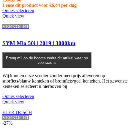
Lease dit product voor
€
6,44
per dag
Opties selecteren
Quick view
VERKOCHT
SYM Mio 50i | 2019 | 3000km
Breng mij op de hoogte zodra dit artikel weer op
voorraad is
Wij kunnen deze scooter zonder meerprijs afleveren op
snorfiets/blauw kenteken of bromfiets/geel kenteken. Het gewenste
kenteken selecteert u hierboven bij
Opties selecteren
Quick view
ELEKTRISCH
VERKOCHT
-27%