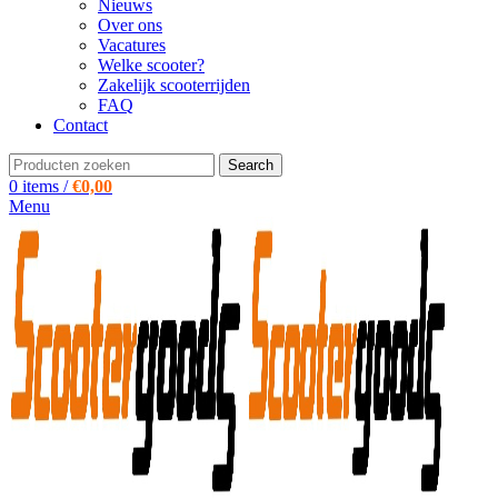
Nieuws
Over ons
Vacatures
Welke scooter?
Zakelijk scooterrijden
FAQ
Contact
Search
0
items
/
€
0,00
Menu