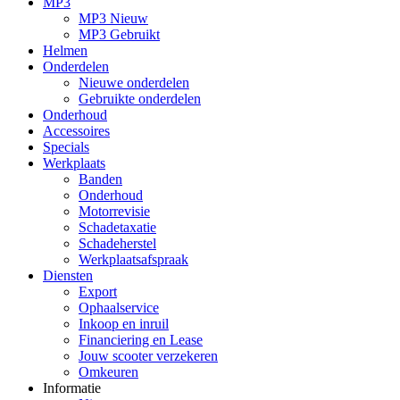
MP3
MP3 Nieuw
MP3 Gebruikt
Helmen
Onderdelen
Nieuwe onderdelen
Gebruikte onderdelen
Onderhoud
Accessoires
Specials
Werkplaats
Banden
Onderhoud
Motorrevisie
Schadetaxatie
Schadeherstel
Werkplaatsafspraak
Diensten
Export
Ophaalservice
Inkoop en inruil
Financiering en Lease
Jouw scooter verzekeren
Omkeuren
Informatie