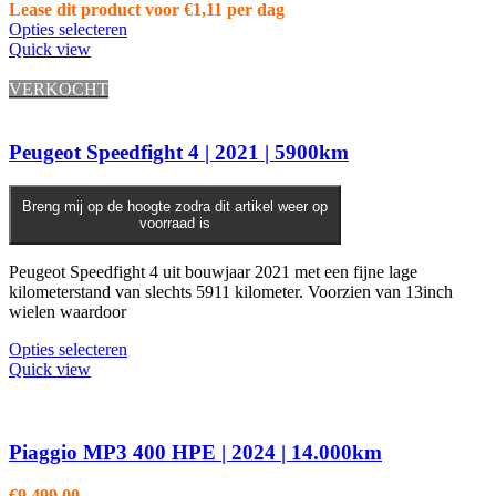
Lease dit product voor
€
1,11
per dag
Opties selecteren
Quick view
VERKOCHT
Peugeot Speedfight 4 | 2021 | 5900km
Breng mij op de hoogte zodra dit artikel weer op
voorraad is
Peugeot Speedfight 4 uit bouwjaar 2021 met een fijne lage
kilometerstand van slechts 5911 kilometer. Voorzien van 13inch
wielen waardoor
Opties selecteren
Quick view
Piaggio MP3 400 HPE | 2024 | 14.000km
€
9.499,00