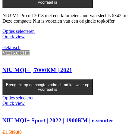
voorraad is
NIU M1 Pro uit 2018 met een kilometerstand van slechts 6342km.
Deze compacte Niu is voorzien van een originele topkoffer
Opties selecteren
Quick view
elektrisch
VERKOCHT
NIU MQI+ | 7000KM | 2021
Breng mij op de hoogte zodra dit artikel weer op
voorraad is
Opties selecteren
Quick view
NIU MQI+ Sport | 2022 | 1900KM | e-scooter
€
1.599,00