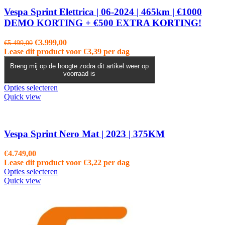
Vespa Sprint Elettrica | 06-2024 | 465km | €1000
DEMO KORTING + €500 EXTRA KORTING!
Oorspronkelijke
Huidige
€
3.999,00
€
5.499,00
prijs
prijs
Lease dit product voor
€
3,39
per dag
was:
is:
Breng mij op de hoogte zodra dit artikel weer op
€5.499,00.
€3.999,00.
voorraad is
Opties selecteren
Quick view
Vespa Sprint Nero Mat | 2023 | 375KM
€
4.749,00
Lease dit product voor
€
3,22
per dag
Opties selecteren
Quick view