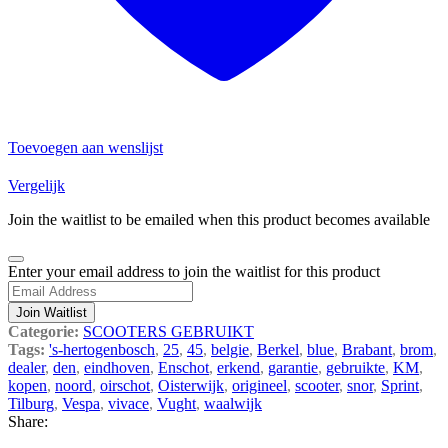
Toevoegen aan wenslijst
Vergelijk
Join the waitlist to be emailed when this product becomes available
Dismiss
Enter your email address to join the waitlist for this product
notification
Join Waitlist
Categorie:
SCOOTERS GEBRUIKT
Tags:
's-hertogenbosch
,
25
,
45
,
belgie
,
Berkel
,
blue
,
Brabant
,
brom
,
dealer
,
den
,
eindhoven
,
Enschot
,
erkend
,
garantie
,
gebruikte
,
KM
,
kopen
,
noord
,
oirschot
,
Oisterwijk
,
origineel
,
scooter
,
snor
,
Sprint
,
Tilburg
,
Vespa
,
vivace
,
Vught
,
waalwijk
Share: