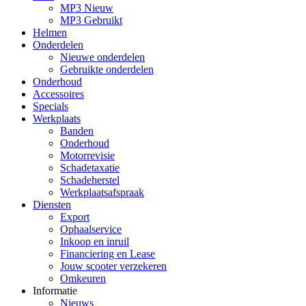
MP3 Nieuw
MP3 Gebruikt
Helmen
Onderdelen
Nieuwe onderdelen
Gebruikte onderdelen
Onderhoud
Accessoires
Specials
Werkplaats
Banden
Onderhoud
Motorrevisie
Schadetaxatie
Schadeherstel
Werkplaatsafspraak
Diensten
Export
Ophaalservice
Inkoop en inruil
Financiering en Lease
Jouw scooter verzekeren
Omkeuren
Informatie
Nieuws