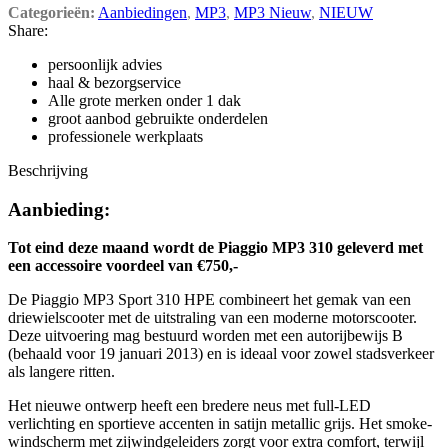
Categorieën:
Aanbiedingen
,
MP3
,
MP3 Nieuw
,
NIEUW
Share:
persoonlijk advies
haal & bezorgservice
Alle grote merken onder 1 dak
groot aanbod gebruikte onderdelen
professionele werkplaats
Beschrijving
Aanbieding:
Tot eind deze maand wordt de Piaggio MP3 310 geleverd met
een accessoire voordeel van €750,-
De Piaggio MP3 Sport 310 HPE combineert het gemak van een
driewielscooter met de uitstraling van een moderne motorscooter.
Deze uitvoering mag bestuurd worden met een autorijbewijs B
(behaald voor 19 januari 2013) en is ideaal voor zowel stadsverkeer
als langere ritten.
Het nieuwe ontwerp heeft een bredere neus met full-LED
verlichting en sportieve accenten in satijn metallic grijs. Het smoke-
windscherm met zijwindgeleiders zorgt voor extra comfort, terwijl