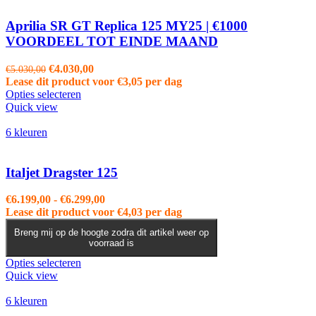
Aprilia SR GT Replica 125 MY25 | €1000
VOORDEEL TOT EINDE MAAND
Oorspronkelijke
Huidige
€
4.030,00
€
5.030,00
prijs
prijs
Lease dit product voor
€
3,05
per dag
was:
is:
Opties selecteren
€5.030,00.
€4.030,00.
Quick view
6 kleuren
Italjet Dragster 125
Prijsklasse:
€
6.199,00
-
€
6.299,00
€6.199,00
Lease dit product voor
€
4,03
per dag
tot
Breng mij op de hoogte zodra dit artikel weer op
€6.299,00
voorraad is
Dit
Opties selecteren
product
Quick view
heeft
meerdere
6 kleuren
variaties.