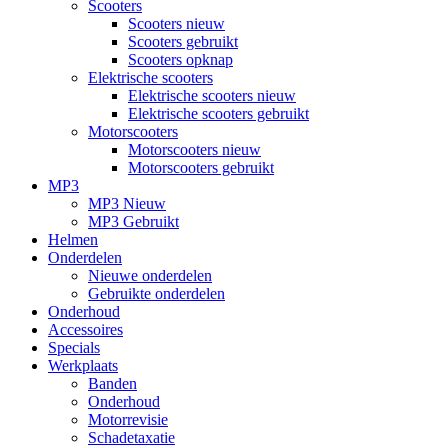
Scooters
Scooters nieuw
Scooters gebruikt
Scooters opknap
Elektrische scooters
Elektrische scooters nieuw
Elektrische scooters gebruikt
Motorscooters
Motorscooters nieuw
Motorscooters gebruikt
MP3
MP3 Nieuw
MP3 Gebruikt
Helmen
Onderdelen
Nieuwe onderdelen
Gebruikte onderdelen
Onderhoud
Accessoires
Specials
Werkplaats
Banden
Onderhoud
Motorrevisie
Schadetaxatie