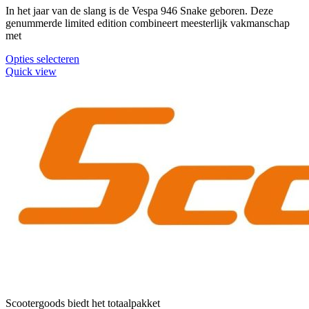
worden
In het jaar van de slang is de Vespa 946 Snake geboren. Deze
op
genummerde limited edition combineert meesterlijk vakmanschap
de
met
productpagina
Opties selecteren
Quick view
Scootergoods biedt het totaalpakket