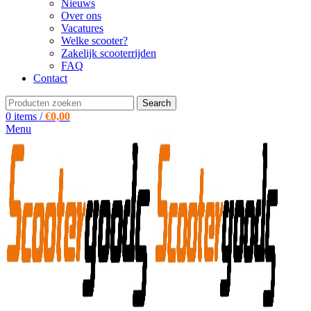
Nieuws
Over ons
Vacatures
Welke scooter?
Zakelijk scooterrijden
FAQ
Contact
Search
0
items
/
€
0,00
Menu