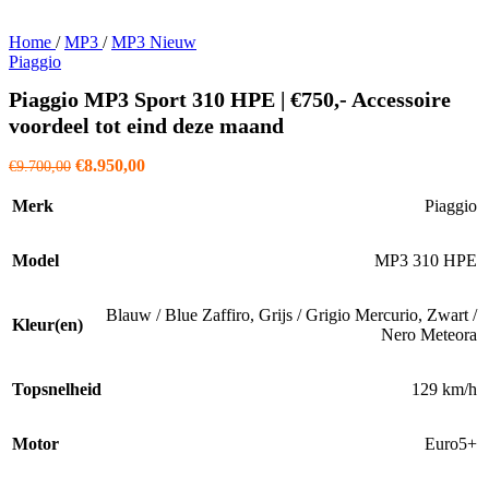
Home
/
MP3
/
MP3 Nieuw
Piaggio
Piaggio MP3 Sport 310 HPE | €750,- Accessoire
voordeel tot eind deze maand
Oorspronkelijke
Huidige
€
8.950,00
€
9.700,00
prijs
prijs
was:
is:
Merk
Piaggio
€9.700,00.
€8.950,00.
Model
MP3 310 HPE
Blauw / Blue Zaffiro
,
Grijs / Grigio Mercurio
,
Zwart /
Kleur(en)
Nero Meteora
Topsnelheid
129 km/h
Motor
Euro5+