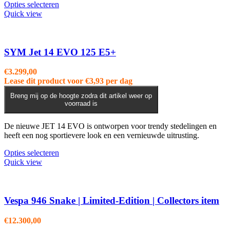
productpagina
Dit
Opties selecteren
product
Quick view
heeft
meerdere
variaties.
Deze
SYM Jet 14 EVO 125 E5+
optie
kan
€
3.299,00
gekozen
Lease dit product voor
€
3,93
per dag
worden
op
Breng mij op de hoogte zodra dit artikel weer op
voorraad is
de
productpagina
De nieuwe JET 14 EVO is ontworpen voor trendy stedelingen en
heeft een nog sportievere look en een vernieuwde uitrusting.
Dit
Opties selecteren
product
Quick view
heeft
meerdere
variaties.
Deze
Vespa 946 Snake | Limited-Edition | Collectors item
optie
kan
€
12.300,00
gekozen