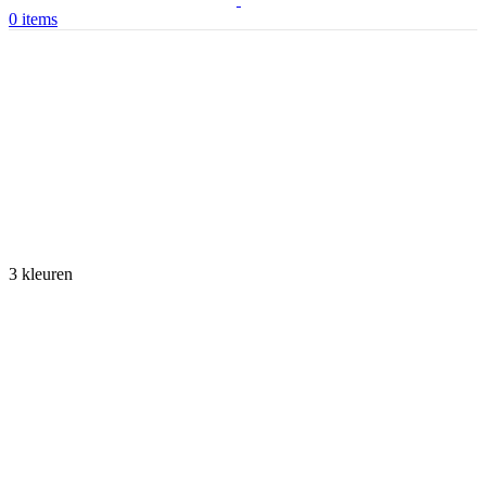
0
items
3 kleuren