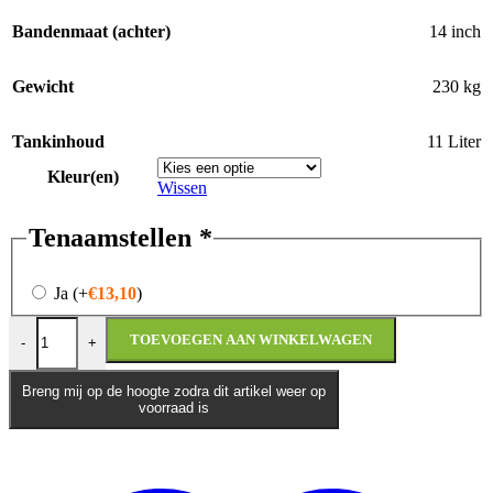
Bandenmaat (achter)
14 inch
Gewicht
230 kg
Tankinhoud
11 Liter
Kleur(en)
Wissen
Tenaamstellen
*
Ja
(+
€
13,10
)
Piaggio MP3 Sport 310 HPE | €750,- Accessoire voordeel tot eind de
TOEVOEGEN AAN WINKELWAGEN
-
+
Breng mij op de hoogte zodra dit artikel weer op
voorraad is