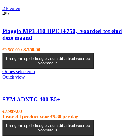
heeft
meerdere
2 kleuren
variaties.
-8%
Deze
optie
kan
Piaggio MP3 310 HPE | €750,- voordeel tot eind
gekozen
deze maand
worden
op
Oorspronkelijke
Huidige
€
8.750,00
€
9.500,00
de
prijs
prijs
productpagina
Breng mij op de hoogte zodra dit artikel weer op
was:
is:
voorraad is
€9.500,00.
€8.750,00.
Dit
Opties selecteren
product
Quick view
heeft
meerdere
variaties.
Deze
SYM ADXTG 400 E5+
optie
kan
€
7.999,00
gekozen
Lease dit product voor
€
5,30
per dag
worden
op
Breng mij op de hoogte zodra dit artikel weer op
voorraad is
de