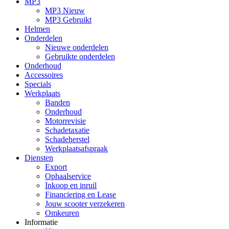
MP3
MP3 Nieuw
MP3 Gebruikt
Helmen
Onderdelen
Nieuwe onderdelen
Gebruikte onderdelen
Onderhoud
Accessoires
Specials
Werkplaats
Banden
Onderhoud
Motorrevisie
Schadetaxatie
Schadeherstel
Werkplaatsafspraak
Diensten
Export
Ophaalservice
Inkoop en inruil
Financiering en Lease
Jouw scooter verzekeren
Omkeuren
Informatie