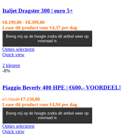
Deze
optie
Italjet Dragster 300 | euro 5+
kan
gekozen
Prijsklasse:
€
8.199,00
-
€
8.399,00
worden
€8.199,00
Lease dit product voor
€
4,37
per dag
op
tot
de
Breng mij op de hoogte zodra dit artikel weer op
€8.399,00
voorraad is
productpagina
Dit
Opties selecteren
product
Quick view
heeft
meerdere
2 kleuren
variaties.
-8%
Deze
optie
kan
Piaggio Beverly 400 HPE | €600,- VOORDEEL!
gekozen
worden
Oorspronkelijke
Huidige
€
7.150,00
€
7.750,00
op
prijs
prijs
Lease dit product voor
€
4,94
per dag
de
was:
is:
productpagina
Breng mij op de hoogte zodra dit artikel weer op
€7.750,00.
€7.150,00.
voorraad is
Dit
Opties selecteren
product
Quick view