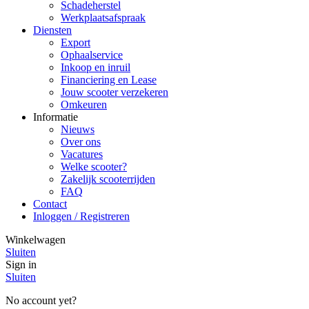
Schadeherstel
Werkplaatsafspraak
Diensten
Export
Ophaalservice
Inkoop en inruil
Financiering en Lease
Jouw scooter verzekeren
Omkeuren
Informatie
Nieuws
Over ons
Vacatures
Welke scooter?
Zakelijk scooterrijden
FAQ
Contact
Inloggen / Registreren
Winkelwagen
Sluiten
Sign in
Sluiten
No account yet?