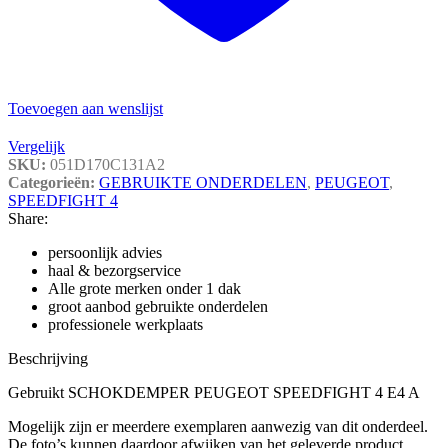
Toevoegen aan wenslijst
Vergelijk
SKU:
051D170C131A2
Categorieën:
GEBRUIKTE ONDERDELEN
,
PEUGEOT
,
SPEEDFIGHT 4
Share:
persoonlijk advies
haal & bezorgservice
Alle grote merken onder 1 dak
groot aanbod gebruikte onderdelen
professionele werkplaats
Beschrijving
Gebruikt SCHOKDEMPER PEUGEOT SPEEDFIGHT 4 E4 A
Mogelijk zijn er meerdere exemplaren aanwezig van dit onderdeel.
De foto’s kunnen daardoor afwijken van het geleverde product.