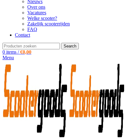
Nieuws
Over ons
Vacatures
Welke scooter?
Zakelijk scooterrijden
FAQ
Contact
Search
0
items
/
€
0,00
Menu