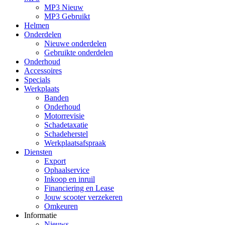
MP3 Nieuw
MP3 Gebruikt
Helmen
Onderdelen
Nieuwe onderdelen
Gebruikte onderdelen
Onderhoud
Accessoires
Specials
Werkplaats
Banden
Onderhoud
Motorrevisie
Schadetaxatie
Schadeherstel
Werkplaatsafspraak
Diensten
Export
Ophaalservice
Inkoop en inruil
Financiering en Lease
Jouw scooter verzekeren
Omkeuren
Informatie
Nieuws