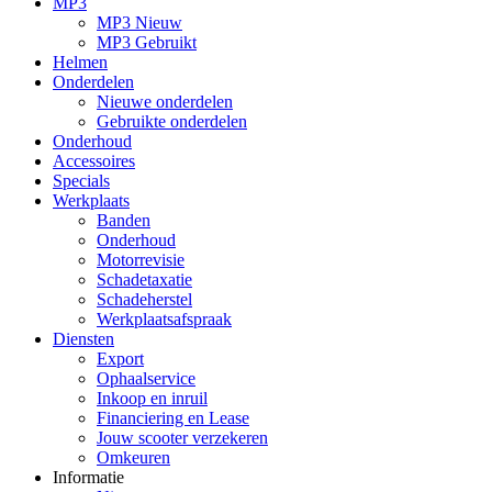
MP3
MP3 Nieuw
MP3 Gebruikt
Helmen
Onderdelen
Nieuwe onderdelen
Gebruikte onderdelen
Onderhoud
Accessoires
Specials
Werkplaats
Banden
Onderhoud
Motorrevisie
Schadetaxatie
Schadeherstel
Werkplaatsafspraak
Diensten
Export
Ophaalservice
Inkoop en inruil
Financiering en Lease
Jouw scooter verzekeren
Omkeuren
Informatie