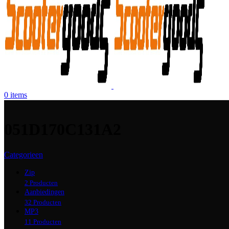
0
items
051D170C131A2
Categorieen
Zip
2 Producten
Aanbiedingen
32 Producten
MP3
11 Producten