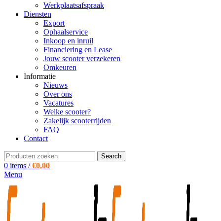
Werkplaatsafspraak
Diensten
Export
Ophaalservice
Inkoop en inruil
Financiering en Lease
Jouw scooter verzekeren
Omkeuren
Informatie
Nieuws
Over ons
Vacatures
Welke scooter?
Zakelijk scooterrijden
FAQ
Contact
Search
0
items
/
€
0,00
Menu