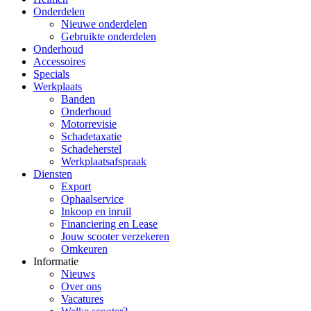
Onderdelen
Nieuwe onderdelen
Gebruikte onderdelen
Onderhoud
Accessoires
Specials
Werkplaats
Banden
Onderhoud
Motorrevisie
Schadetaxatie
Schadeherstel
Werkplaatsafspraak
Diensten
Export
Ophaalservice
Inkoop en inruil
Financiering en Lease
Jouw scooter verzekeren
Omkeuren
Informatie
Nieuws
Over ons
Vacatures