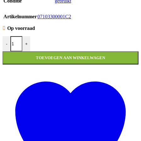
Conditie
gebruikt
Artikelnummer
07103300001C2
Op voorraad
SPANNINGSREGELAAR KYMCO NEW LIKE A aantal
-
+
TOEVOEGEN AAN WINKELWAGEN