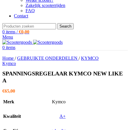
Welke scooter?
Zakelijk scooterrijden
FAQ
Contact
Search
0
items
/
€
0,00
Menu
0
items
Home
/
GEBRUIKTE ONDERDELEN
/
KYMCO
Kymco
SPANNINGSREGELAAR KYMCO NEW LIKE
A
€
65,00
Merk
Kymco
Kwaliteit
A+