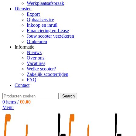
Werkplaatsafspraak
Diensten
Export
Ophaalservice
Inkoop en inruil
Financiering en Lease
Jouw scooter verzekeren
Omkeuren
Informatie
Nieuws
Over ons
Vacatures
Welke scooter?
Zakelijk scooterrijden
FAQ
Contact
Search
0
items
/
€
0,00
Menu