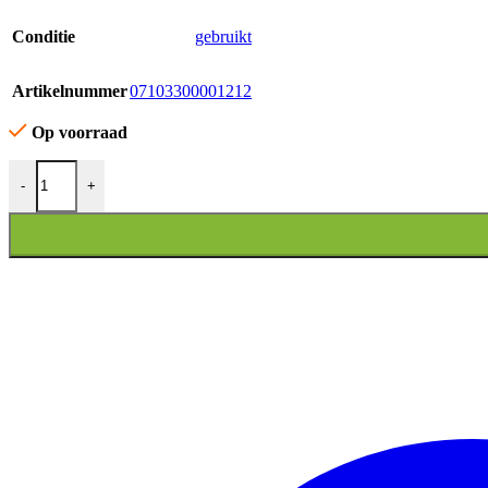
Conditie
gebruikt
Artikelnummer
07103300001212
Op voorraad
STUURKAP VOORZIJDE KYMCO NEW LIKE A aantal
-
+