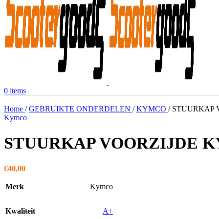
0
items
Home
/
GEBRUIKTE ONDERDELEN
/
KYMCO
/
STUURKAP 
Kymco
STUURKAP VOORZIJDE K
€
40,00
Merk
Kymco
Kwaliteit
A+