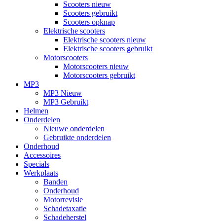
Scooters nieuw
Scooters gebruikt
Scooters opknap
Elektrische scooters
Elektrische scooters nieuw
Elektrische scooters gebruikt
Motorscooters
Motorscooters nieuw
Motorscooters gebruikt
MP3
MP3 Nieuw
MP3 Gebruikt
Helmen
Onderdelen
Nieuwe onderdelen
Gebruikte onderdelen
Onderhoud
Accessoires
Specials
Werkplaats
Banden
Onderhoud
Motorrevisie
Schadetaxatie
Schadeherstel