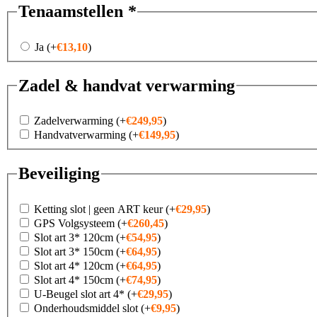
Tenaamstellen
*
Ja
(+
€
13,10
)
Zadel & handvat verwarming
Zadelverwarming
(+
€
249,95
)
Handvatverwarming
(+
€
149,95
)
Beveiliging
Ketting slot | geen ART keur
(+
€
29,95
)
GPS Volgsysteem
(+
€
260,45
)
Slot art 3* 120cm
(+
€
54,95
)
Slot art 3* 150cm
(+
€
64,95
)
Slot art 4* 120cm
(+
€
64,95
)
Slot art 4* 150cm
(+
€
74,95
)
U-Beugel slot art 4*
(+
€
29,95
)
Onderhoudsmiddel slot
(+
€
9,95
)