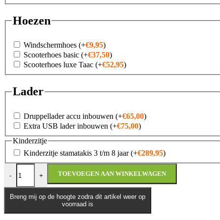
Hoezen
Windschermhoes
(+
€
9,95
)
Scooterhoes basic
(+
€
37,50
)
Scooterhoes luxe Taac
(+
€
52,95
)
Lader
Druppellader accu inbouwen
(+
€
65,00
)
Extra USB lader inbouwen
(+
€
75,00
)
Kinderzitje
Kinderzitje stamatakis 3 t/m 8 jaar
(+
€
289,95
)
SYM ECHS 125 E5+ aantal
TOEVOEGEN AAN WINKELWAGEN
-
+
Breng mij op de hoogte zodra dit artikel weer op
voorraad is