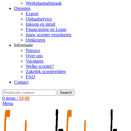
Werkplaatsafspraak
Diensten
Export
Ophaalservice
Inkoop en inruil
Financiering en Lease
Jouw scooter verzekeren
Omkeuren
Informatie
Nieuws
Over ons
Vacatures
Welke scooter?
Zakelijk scooterrijden
FAQ
Contact
Search
0
items
/
€
0,00
Menu