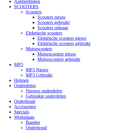
Aanbiedingen
SCOOTERS
Scooters
Scooters nieuw
Scooters gebruikt
Scooters opknap
Elektrische scooters
Elektrische scooters nieuw
Elektrische scooters gebruikt
Motorscooters
Motorscooters nieuw
Motorscooters gebruikt
MP3
MP3 Nieuw
MP3 Gebruikt
Helmen
Onderdelen
Nieuwe onderdelen
Gebruikte onderdelen
Onderhoud
Accessoires
Specials
Werkplaats
Banden
Onderhoud