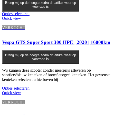
Breng mij op de hoogte zodra dit artikel weer op
voorraad is
Opties selecteren
Quick view
VERKOCHT
Vespa GTS Super Sport 300 HPE | 2020 | 16000km
Breng mij op de hoogte zodra dit artikel weer op
voorraad is
Wij kunnen deze scooter zonder meerprijs afleveren op
snorfiets/blauw kenteken of bromfiets/geel kenteken. Het gewenste
kenteken selecteert u hierboven bij
Opties selecteren
Quick view
VERKOCHT