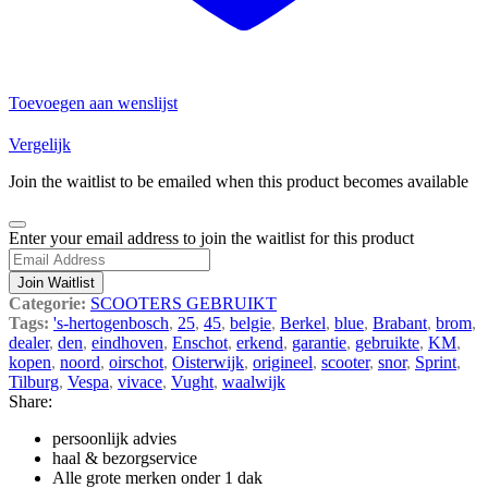
Toevoegen aan wenslijst
Vergelijk
Join the waitlist to be emailed when this product becomes available
Dismiss
Enter your email address to join the waitlist for this product
notification
Join Waitlist
Categorie:
SCOOTERS GEBRUIKT
Tags:
's-hertogenbosch
,
25
,
45
,
belgie
,
Berkel
,
blue
,
Brabant
,
brom
,
dealer
,
den
,
eindhoven
,
Enschot
,
erkend
,
garantie
,
gebruikte
,
KM
,
kopen
,
noord
,
oirschot
,
Oisterwijk
,
origineel
,
scooter
,
snor
,
Sprint
,
Tilburg
,
Vespa
,
vivace
,
Vught
,
waalwijk
Share:
persoonlijk advies
haal & bezorgservice
Alle grote merken onder 1 dak