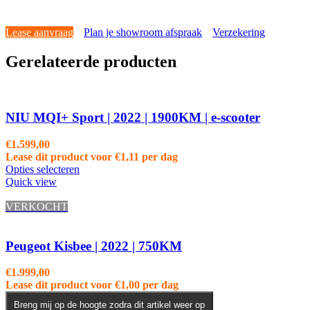
Lease aanvraag
Plan je showroom afspraak
Verzekering
Gerelateerde producten
NIU MQI+ Sport | 2022 | 1900KM | e-scooter
€
1.599,00
Lease dit product voor
€
1,11
per dag
Opties selecteren
Quick view
VERKOCHT
Peugeot Kisbee | 2022 | 750KM
€
1.999,00
Lease dit product voor
€
1,00
per dag
Breng mij op de hoogte zodra dit artikel weer op