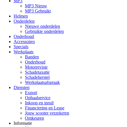
MP3
MP3 Nieuw
MP3 Gebruikt
Helmen
Onderdelen
Nieuwe onderdelen
Gebruikte onderdelen
Onderhoud
Accessoires
Specials
Werkplaats
Banden
Onderhoud
Motorrevisie
Schadetaxatie
Schadeherstel
Werkplaatsafspraak
Diensten
Export
Ophaalservice
Inkoop en inruil
Financiering en Lease
Jouw scooter verzekeren
Omkeuren
Informatie