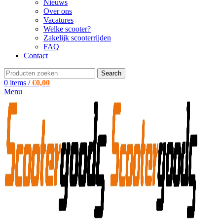
Nieuws
Over ons
Vacatures
Welke scooter?
Zakelijk scooterrijden
FAQ
Contact
Search
0
items
/
€
0,00
Menu