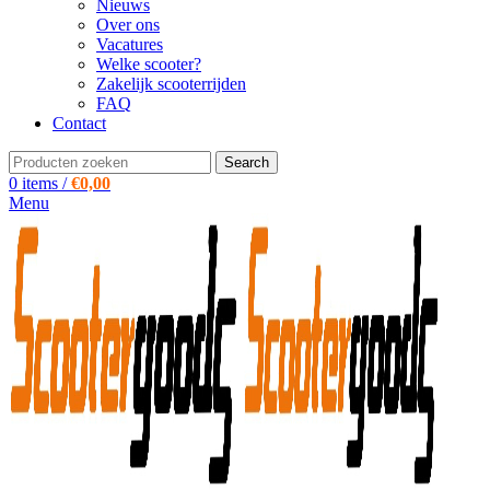
Nieuws
Over ons
Vacatures
Welke scooter?
Zakelijk scooterrijden
FAQ
Contact
Search
0
items
/
€
0,00
Menu