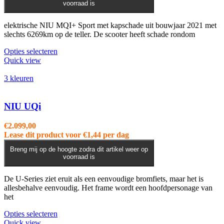
voorraad is
elektrische NIU MQI+ Sport met kapschade uit bouwjaar 2021 met
slechts 6269km op de teller. De scooter heeft schade rondom
Opties selecteren
Quick view
3 kleuren
NIU UQi
€
2.099,00
Lease dit product voor
€
1,44
per dag
Breng mij op de hoogte zodra dit artikel weer op
voorraad is
De U-Series ziet eruit als een eenvoudige bromfiets, maar het is
allesbehalve eenvoudig. Het frame wordt een hoofdpersonage van
het
Dit
Opties selecteren
product
Quick view