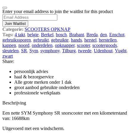
Dismiss
Enter your email address to join the waitlist for this product
notification
Join Waitlist
Categorie:
SCOOTERS OPKNAP
Tags:
4 takt
,
belgie
,
Berkel
,
bosch
,
Brabant
,
Breda
,
den
,
Enschot
,
gebruikssporen
,
gebruikt
,
gebruikte
,
hands
,
herstel
,
herstellen
,
kappen
,
noord
,
onderdelen
,
opknapper
,
scooter
,
scootergoods
,
sleutelen
,
SR
,
Sym
,
symphony
,
Tilburg
,
tweede
,
Udenhout
,
Vught
,
zwart
Share:
persoonlijk advies
haal & bezorgservice
Alle grote merken onder 1 dak
groot aanbod gebruikte onderdelen
professionele werkplaats
Beschrijving
Een nette SYM Symphony SR snorscooter met een kilometerstand
van: 16688km
Uitgevoerd met een windscherm.