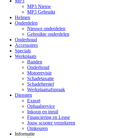
MP3
MP3 Nieuw
MP3 Gebruikt
Helmen
Onderdelen
Nieuwe onderdelen
Gebruikte onderdelen
Onderhoud
Accessoires
Specials
Werkplaats
Banden
Onderhoud
Motorrevisie
Schadetaxatie
Schadeherstel
Werkplaatsafspraak
Diensten
Export
Ophaalservice
Inkoop en inruil
Financiering en Lease
Jouw scooter verzekeren
Omkeuren
Informatie