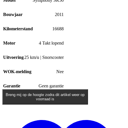
Model
Symphony SR50
Bouwjaar
2011
Kilometerstand
16688
Motor
4 Takt lopend
Uitvoering
25 km/u | Snorscooter
WOK-melding
Nee
Garantie
Geen garantie
Breng mij op de hoogte zodra dit artikel weer op
voorraad is