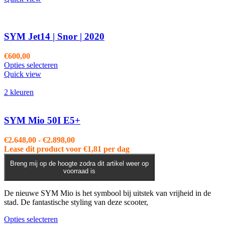
heeft
meerdere
variaties.
Deze
SYM Jet14 | Snor | 2020
optie
kan
€
600,00
gekozen
Opties selecteren
worden
Quick view
op
de
2 kleuren
productpagina
SYM Mio 50I E5+
Prijsklasse:
€
2.648,00
-
€
2.898,00
€2.648,00
Lease dit product voor
€
1,81
per dag
tot
Breng mij op de hoogte zodra dit artikel weer op
€2.898,00
voorraad is
De nieuwe SYM Mio is het symbool bij uitstek van vrijheid in de
stad. De fantastische styling van deze scooter,
Dit
Opties selecteren