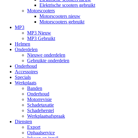
Elektrische scooters gebruikt
Motorscooters
Motorscooters nieuw
Motorscooters gebruikt
MP3
MP3 Nieuw
MP3 Gebruikt
Helmen
Onderdelen
Nieuwe onderdelen
Gebruikte onderdelen
Onderhoud
Accessoires
Specials
Werkplaats
Banden
Onderhoud
Motorrevisie
Schadetaxatie
Schadeherstel
Werkplaatsafspraak
Diensten
Export
Ophaalservice