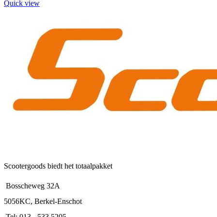
product
Quick view
heeft
meerdere
variaties.
Deze
optie
kan
gekozen
worden
op
de
productpagina
Scootergoods biedt het totaalpakket
Bosscheweg 32A
5056KC, Berkel-Enschot
Tel: 013 - 533 5205