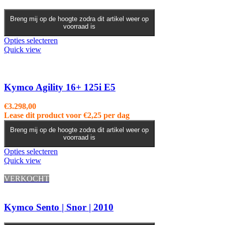
Breng mij op de hoogte zodra dit artikel weer op
voorraad is
Opties selecteren
Quick view
Kymco Agility 16+ 125i E5
€
3.298,00
Lease dit product voor
€
2,25
per dag
Breng mij op de hoogte zodra dit artikel weer op
voorraad is
Dit
Opties selecteren
product
Quick view
heeft
meerdere
VERKOCHT
variaties.
Deze
optie
Kymco Sento | Snor | 2010
kan
gekozen