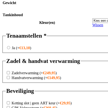
Gewicht
Tankinhoud
Kleur(en)
Wissen
Tenaamstellen
*
Ja
(+
€
13,10
)
Zadel & handvat verwarming
Zadelverwarming
(+
€
249,95
)
Handvatverwarming
(+
€
149,95
)
Beveiliging
Ketting slot | geen ART keur
(+
€
29,95
)
GPS Volgsysteem
(+
€
260,45
)