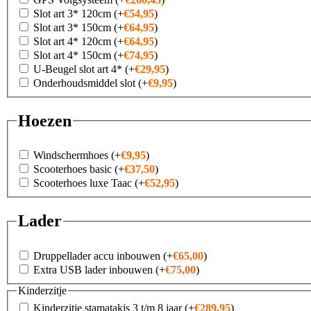
Slot art 3* 120cm
(+
€
54,95
)
Slot art 3* 150cm
(+
€
64,95
)
Slot art 4* 120cm
(+
€
64,95
)
Slot art 4* 150cm
(+
€
74,95
)
U-Beugel slot art 4*
(+
€
29,95
)
Onderhoudsmiddel slot
(+
€
9,95
)
Hoezen
Windschermhoes
(+
€
9,95
)
Scooterhoes basic
(+
€
37,50
)
Scooterhoes luxe Taac
(+
€
52,95
)
Lader
Druppellader accu inbouwen
(+
€
65,00
)
Extra USB lader inbouwen
(+
€
75,00
)
Kinderzitje
Kinderzitje stamatakis 3 t/m 8 jaar
(+
€
289,95
)