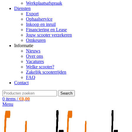
Werkplaatsafspraak
Diensten
Export
Ophaalservice
Inkoop en inruil
Financiering en Lease
Jouw scooter verzekeren
Omkeuren
Informatie
Nieuws
Over ons
Vacatures
Welke scooter?
Zakelijk scooterrijden
FAQ
Contact
Search
0
items
/
€
0,00
Menu