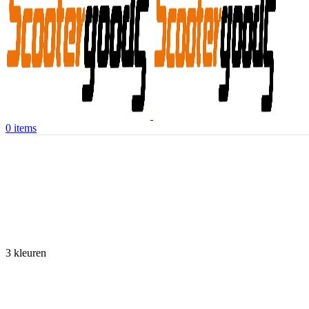
0
items
3 kleuren