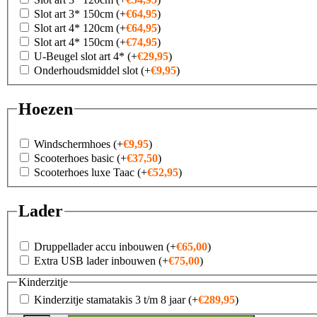
Slot art 3* 150cm
(+
€
64,95
)
Slot art 4* 120cm
(+
€
64,95
)
Slot art 4* 150cm
(+
€
74,95
)
U-Beugel slot art 4*
(+
€
29,95
)
Onderhoudsmiddel slot
(+
€
9,95
)
Hoezen
Windschermhoes
(+
€
9,95
)
Scooterhoes basic
(+
€
37,50
)
Scooterhoes luxe Taac
(+
€
52,95
)
Lader
Druppellader accu inbouwen
(+
€
65,00
)
Extra USB lader inbouwen
(+
€
75,00
)
Kinderzitje
Kinderzitje stamatakis 3 t/m 8 jaar
(+
€
289,95
)