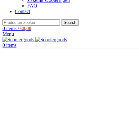
Zakelijk scooterrijden
FAQ
Contact
Search
0
items
/
€
0,00
Menu
0
items