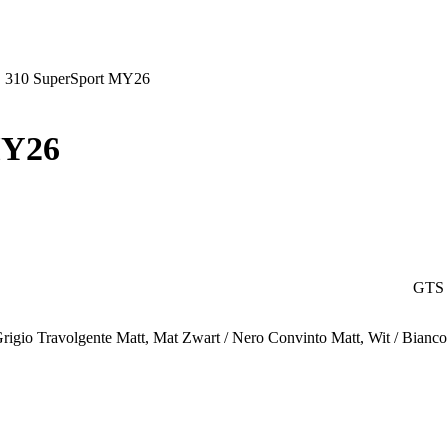
 310 SuperSport MY26
MY26
GTS 
Grigio Travolgente Matt
,
Mat Zwart / Nero Convinto Matt
,
Wit / Bianco