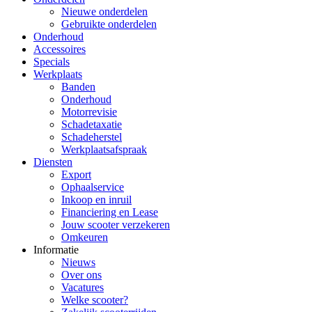
Nieuwe onderdelen
Gebruikte onderdelen
Onderhoud
Accessoires
Specials
Werkplaats
Banden
Onderhoud
Motorrevisie
Schadetaxatie
Schadeherstel
Werkplaatsafspraak
Diensten
Export
Ophaalservice
Inkoop en inruil
Financiering en Lease
Jouw scooter verzekeren
Omkeuren
Informatie
Nieuws
Over ons
Vacatures
Welke scooter?