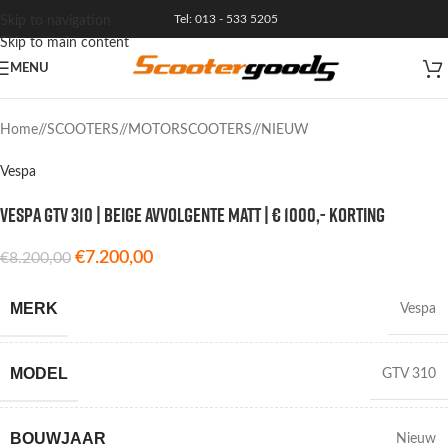
Tel: 013 - 533 5205
Skip to navigation
Skip to main content
MENU
Home
/
SCOOTERS
/
MOTORSCOOTERS
/
NIEUW
Vespa
Vespa GTV 310 | Beige Avvolgente Matt | € 1000,- korting
€
7.200,00
€
8.200,00
MERK
Vespa
MODEL
GTV 310
BOUWJAAR
Nieuw