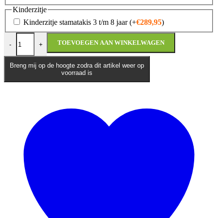
Kinderzitje
Kinderzitje stamatakis 3 t/m 8 jaar
(+
€
289,95
)
Vespa Primavera 125 MY26 | ZELF SAMENSTELLEN aantal
TOEVOEGEN AAN WINKELWAGEN
-
+
Breng mij op de hoogte zodra dit artikel weer op
voorraad is