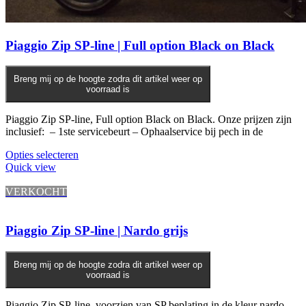
Piaggio Zip SP-line | Full option Black on Black
Breng mij op de hoogte zodra dit artikel weer op
voorraad is
Piaggio Zip SP-line, Full option Black on Black. Onze prijzen zijn
inclusief: – 1ste servicebeurt – Ophaalservice bij pech in de
Opties selecteren
Quick view
VERKOCHT
Piaggio Zip SP-line | Nardo grijs
Breng mij op de hoogte zodra dit artikel weer op
voorraad is
Piaggio Zip SP-line, voorzien van SP beplating in de kleur nardo