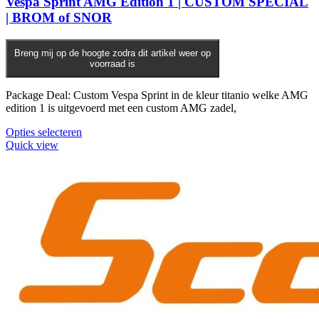
Vespa Sprint AMG Edition 1 | CUSTOM SPECIAL
kan
| BROM of SNOR
gekozen
worden
op
Breng mij op de hoogte zodra dit artikel weer op
de
voorraad is
productpagina
Package Deal: Custom Vespa Sprint in de kleur titanio welke AMG
edition 1 is uitgevoerd met een custom AMG zadel,
Opties selecteren
Quick view