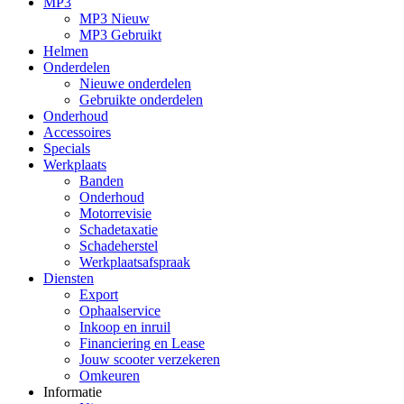
MP3
MP3 Nieuw
MP3 Gebruikt
Helmen
Onderdelen
Nieuwe onderdelen
Gebruikte onderdelen
Onderhoud
Accessoires
Specials
Werkplaats
Banden
Onderhoud
Motorrevisie
Schadetaxatie
Schadeherstel
Werkplaatsafspraak
Diensten
Export
Ophaalservice
Inkoop en inruil
Financiering en Lease
Jouw scooter verzekeren
Omkeuren
Informatie