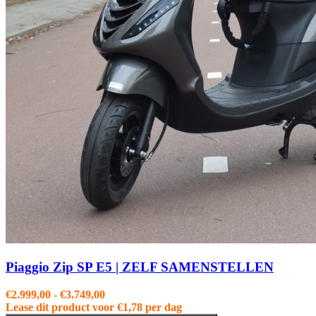
Piaggio Zip SP E5 | ZELF SAMENSTELLEN
Prijsklasse:
€
2.999,00
-
€
3.749,00
€2.999,00
Lease dit product voor
€
1,78
per dag