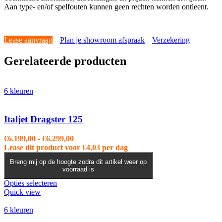
Aan type- en/of spelfouten kunnen geen rechten worden ontleent.
Lease aanvraag
Plan je showroom afspraak
Verzekering
Gerelateerde producten
6 kleuren
Italjet Dragster 125
Prijsklasse:
€
6.199,00
-
€
6.299,00
€6.199,00
Lease dit product voor
€
4,03
per dag
tot
Breng mij op de hoogte zodra dit artikel weer op
€6.299,00
voorraad is
Dit
Opties selecteren
product
Quick view
heeft
meerdere
6 kleuren
variaties.