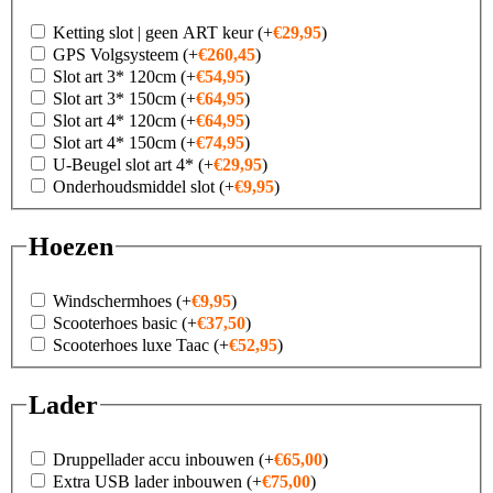
Ketting slot | geen ART keur
(+
€
29,95
)
GPS Volgsysteem
(+
€
260,45
)
Slot art 3* 120cm
(+
€
54,95
)
Slot art 3* 150cm
(+
€
64,95
)
Slot art 4* 120cm
(+
€
64,95
)
Slot art 4* 150cm
(+
€
74,95
)
U-Beugel slot art 4*
(+
€
29,95
)
Onderhoudsmiddel slot
(+
€
9,95
)
Hoezen
Windschermhoes
(+
€
9,95
)
Scooterhoes basic
(+
€
37,50
)
Scooterhoes luxe Taac
(+
€
52,95
)
Lader
Druppellader accu inbouwen
(+
€
65,00
)
Extra USB lader inbouwen
(+
€
75,00
)