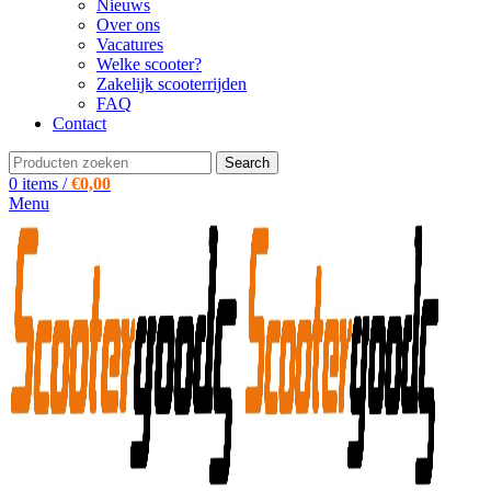
Nieuws
Over ons
Vacatures
Welke scooter?
Zakelijk scooterrijden
FAQ
Contact
Search
0
items
/
€
0,00
Menu