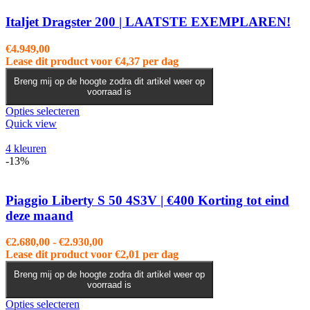
Deze
optie
Italjet Dragster 200 | LAATSTE EXEMPLAREN!
kan
gekozen
€
4.949,00
worden
Lease dit product voor
€
4,37
per dag
op
de
Breng mij op de hoogte zodra dit artikel weer op
voorraad is
productpagina
Dit
Opties selecteren
product
Quick view
heeft
meerdere
4 kleuren
variaties.
-13%
Deze
optie
kan
Piaggio Liberty S 50 4S3V | €400 Korting tot eind
gekozen
deze maand
worden
op
Prijsklasse:
€
2.680,00
-
€
2.930,00
de
€2.680,00
Lease dit product voor
€
2,01
per dag
productpagina
tot
Breng mij op de hoogte zodra dit artikel weer op
€2.930,00
voorraad is
Dit
Opties selecteren