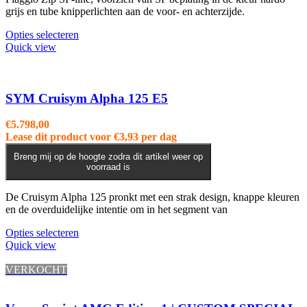
grijs en tube knipperlichten aan de voor- en achterzijde.
Opties selecteren
Quick view
SYM Cruisym Alpha 125 E5
€
5.798,00
Lease dit product voor
€
3,93
per dag
Breng mij op de hoogte zodra dit artikel weer op
voorraad is
De Cruisym Alpha 125 pronkt met een strak design, knappe kleuren
en de overduidelijke intentie om in het segment van
Dit
Opties selecteren
product
Quick view
heeft
meerdere
VERKOCHT
variaties.
Deze
optie