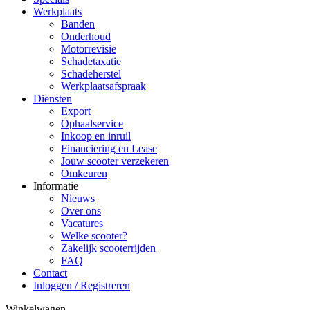
Werkplaats
Banden
Onderhoud
Motorrevisie
Schadetaxatie
Schadeherstel
Werkplaatsafspraak
Diensten
Export
Ophaalservice
Inkoop en inruil
Financiering en Lease
Jouw scooter verzekeren
Omkeuren
Informatie
Nieuws
Over ons
Vacatures
Welke scooter?
Zakelijk scooterrijden
FAQ
Contact
Inloggen / Registreren
Winkelwagen