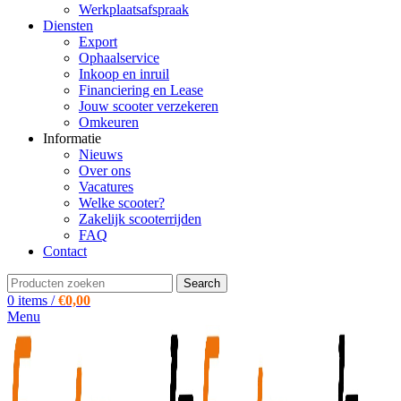
Werkplaatsafspraak
Diensten
Export
Ophaalservice
Inkoop en inruil
Financiering en Lease
Jouw scooter verzekeren
Omkeuren
Informatie
Nieuws
Over ons
Vacatures
Welke scooter?
Zakelijk scooterrijden
FAQ
Contact
Search
0
items
/
€
0,00
Menu