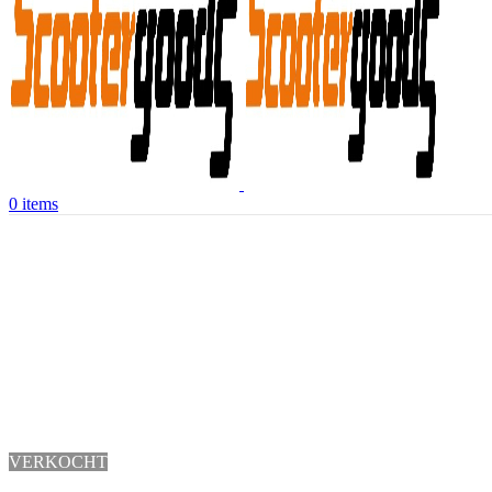
0
items
VERKOCHT