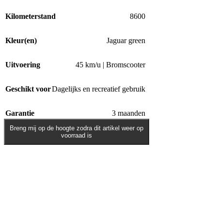
Kilometerstand
8600
Kleur(en)
Jaguar green
Uitvoering
45 km/u | Bromscooter
Geschikt voor
Dagelijks en recreatief gebruik
Garantie
3 maanden
Breng mij op de hoogte zodra dit artikel weer op
voorraad is