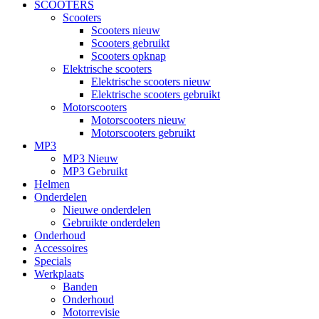
SCOOTERS
Scooters
Scooters nieuw
Scooters gebruikt
Scooters opknap
Elektrische scooters
Elektrische scooters nieuw
Elektrische scooters gebruikt
Motorscooters
Motorscooters nieuw
Motorscooters gebruikt
MP3
MP3 Nieuw
MP3 Gebruikt
Helmen
Onderdelen
Nieuwe onderdelen
Gebruikte onderdelen
Onderhoud
Accessoires
Specials
Werkplaats
Banden
Onderhoud
Motorrevisie