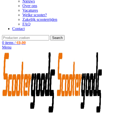
Nieuws
Over ons
Vacatures
Welke scooter?
Zakelijk scooterrijden
FAQ
Contact
Search
0
items
/
€
0,00
Menu