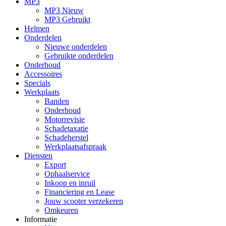
MP3
MP3 Nieuw
MP3 Gebruikt
Helmen
Onderdelen
Nieuwe onderdelen
Gebruikte onderdelen
Onderhoud
Accessoires
Specials
Werkplaats
Banden
Onderhoud
Motorrevisie
Schadetaxatie
Schadeherstel
Werkplaatsafspraak
Diensten
Export
Ophaalservice
Inkoop en inruil
Financiering en Lease
Jouw scooter verzekeren
Omkeuren
Informatie