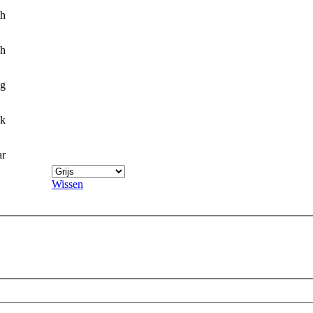
ch
ch
g
ik
ar
Wissen