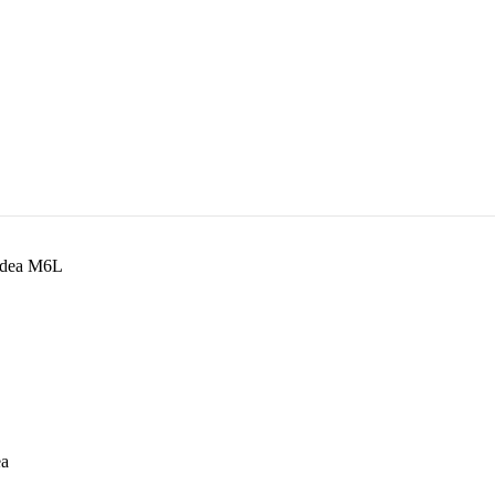
dea M6L
ea