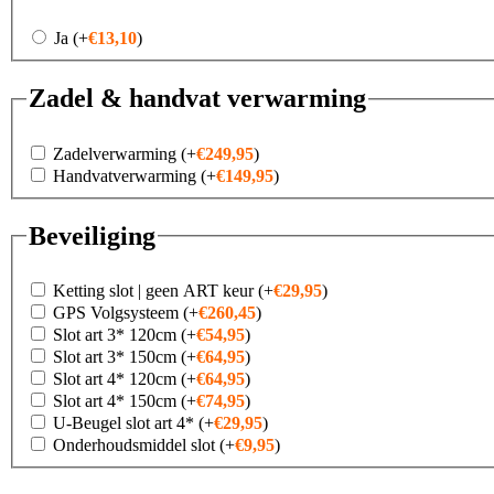
Ja
(+
€
13,10
)
Zadel & handvat verwarming
Zadelverwarming
(+
€
249,95
)
Handvatverwarming
(+
€
149,95
)
Beveiliging
Ketting slot | geen ART keur
(+
€
29,95
)
GPS Volgsysteem
(+
€
260,45
)
Slot art 3* 120cm
(+
€
54,95
)
Slot art 3* 150cm
(+
€
64,95
)
Slot art 4* 120cm
(+
€
64,95
)
Slot art 4* 150cm
(+
€
74,95
)
U-Beugel slot art 4*
(+
€
29,95
)
Onderhoudsmiddel slot
(+
€
9,95
)