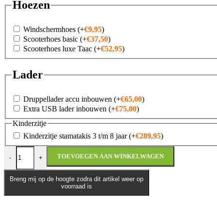
Hoezen
Windschermhoes
(+
€
9,95
)
Scooterhoes basic
(+
€
37,50
)
Scooterhoes luxe Taac
(+
€
52,95
)
Lader
Druppellader accu inbouwen
(+
€
65,00
)
Extra USB lader inbouwen
(+
€
75,00
)
Kinderzitje
Kinderzitje stamatakis 3 t/m 8 jaar
(+
€
289,95
)
Yadea M6L aantal
TOEVOEGEN AAN WINKELWAGEN
-
+
Breng mij op de hoogte zodra dit artikel weer op
voorraad is