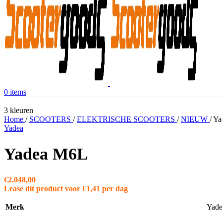
0
items
3 kleuren
Home
/
SCOOTERS
/
ELEKTRISCHE SCOOTERS
/
NIEUW
/
Ya
Yadea
Yadea M6L
€
2.048,00
Lease dit product voor
€
1,41
per dag
Merk
Yad