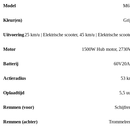
Model
M6
Kleur(en)
Gri
Uitvoering
25 km/u | Elektrische scooter
,
45 km/u | Elektrische scoot
Motor
1500W Hub motor
,
2730
Batterij
60V20A
Actieradius
53 k
Oplaadtijd
5,5 u
Remmen (voor)
Schijfr
Remmen (achter)
Trommelre