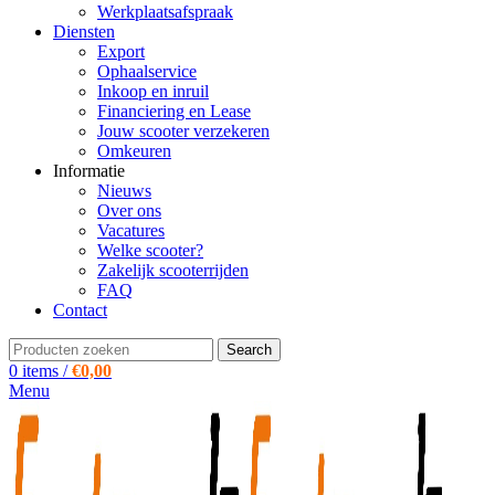
Werkplaatsafspraak
Diensten
Export
Ophaalservice
Inkoop en inruil
Financiering en Lease
Jouw scooter verzekeren
Omkeuren
Informatie
Nieuws
Over ons
Vacatures
Welke scooter?
Zakelijk scooterrijden
FAQ
Contact
Search
0
items
/
€
0,00
Menu