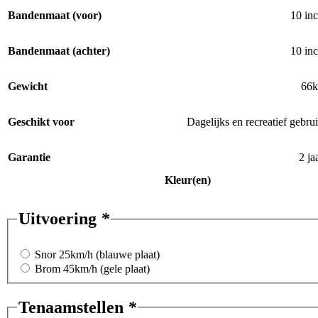
Bandenmaat (voor)
10 in
Bandenmaat (achter)
10 in
Gewicht
66k
Geschikt voor
Dagelijks en recreatief gebru
Garantie
2 ja
Kleur(en)
Uitvoering
*
Snor 25km/h (blauwe plaat)
Brom 45km/h (gele plaat)
Tenaamstellen
*